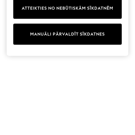
Trainers & Pumps
ATTEIKTIES NO NEBŪTISKĀM SĪKDATNĒM
Swimwear
Tops
Shorts
Joggers
MANUĀLI PĀRVALDĪT SĪKDATNES
adidas
Nike
All Girls Schoolwear
Shoes
Dresses
Trousers
Skirts
Shirts
Polo Shirts
Sweatshirts
Cardigans
Coats & Jackets
Underwear
Socks & Tights