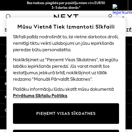
Bezmaksas piegāde par pasūtījumiem virs EUR50
An error occurred on client
3-5 darba dienās*
Tagad jūs varat
0
iepirkties latviešu valodā!
Mūsu sociālie tīkli
Mūsu Vietnē Tiek Izmantoti Sīkfaili
SKOLAS APĢĒRBS
SVĒTKU VEIKALS
MEITENES
ZĒ
Sīkfaili palīdz nodrošināt to, lai vietne darbotos droši,
nemitīgi tiktu veikti uzlabojumi un jūsu iepirkšanās
SCHOOLWEAR
pieredze būtu personalizēta.
Mans konts
All Boys Schoolwear
Pierakstieties savā kontā
Shoes
Noklikšķiniet uz "Pieņemt Visas Sīkdatnes", lai iegūtu
Trousers
labāko iepirkšanās pieredzi. Jūs varat mainīt šos
Palīdzība
Shorts
iestatījumus jebkurā brīdī, noklikšķinot uz tālāk
redzamo "Manuāli Pārvaldīt Sīkdatnes".
Shirts
Konfidencialitāte un juridiskā informācija
Polo Shirts
Plašāku informāciju lūdzu skatīt mūsu dokumentā
Sweatshirts & Jumpers
Privātuma Sīkfailu Politika
.
Nodaļas
Coats & Jackets
Underwear
Citi pakalpojumi
PIEŅEMT VISAS SĪKDATNES
Socks
Multipacks
© 2026 Next Germany GmbH. Visas tiesības aizsargātas.
All Boys Sport & Swimwear