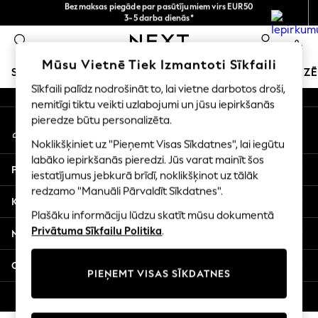
Bezmaksas piegāde par pasūtījumiem virs EUR50
3-5 darba dienās*
An error occurred on client
Tagad jūs varat
iepirkties latviešu valodā!
0
Mūsu sociālie tīkli
Mūsu Vietnē Tiek Izmantoti Sīkfaili
SKOLAS APĢĒRBS
SVĒTKU VEIKALS
MEITENES
ZĒ
Sīkfaili palīdz nodrošināt to, lai vietne darbotos droši,
nemitīgi tiktu veikti uzlabojumi un jūsu iepirkšanās
SCHOOLWEAR
pieredze būtu personalizēta.
Mans konts
All Boys Schoolwear
Pierakstieties savā kontā
Shoes
Noklikšķiniet uz "Pieņemt Visas Sīkdatnes", lai iegūtu
Trousers
labāko iepirkšanās pieredzi. Jūs varat mainīt šos
Palīdzība
Shorts
iestatījumus jebkurā brīdī, noklikšķinot uz tālāk
redzamo "Manuāli Pārvaldīt Sīkdatnes".
Shirts
Konfidencialitāte un juridiskā informācija
Polo Shirts
Plašāku informāciju lūdzu skatīt mūsu dokumentā
Sweatshirts & Jumpers
Privātuma Sīkfailu Politika
.
Nodaļas
Coats & Jackets
Underwear
Citi pakalpojumi
PIEŅEMT VISAS SĪKDATNES
Socks
Multipacks
© 2026 Next Germany GmbH. Visas tiesības aizsargātas.
All Boys Sport & Swimwear