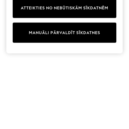
Trainers & Pumps
ATTEIKTIES NO NEBŪTISKĀM SĪKDATNĒM
Swimwear
Tops
Shorts
Joggers
MANUĀLI PĀRVALDĪT SĪKDATNES
adidas
Nike
All Girls Schoolwear
Shoes
Dresses
Trousers
Skirts
Shirts
Polo Shirts
Sweatshirts
Cardigans
Coats & Jackets
Underwear
Socks & Tights