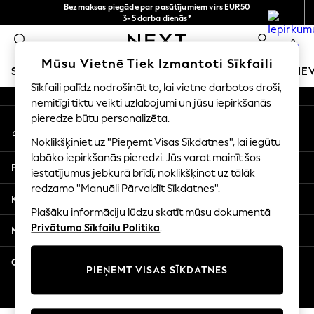
Bezmaksas piegāde par pasūtījumiem virs EUR50
An error occurred on client
3-5 darba dienās*
Tagad jūs varat
0
iepirkties latviešu valodā!
Mūsu sociālie tīkli
Mūsu Vietnē Tiek Izmantoti Sīkfaili
SKOLAS APĢĒRBS
MEITENES
ZĒNI
MAZULIS
SIE
Sīkfaili palīdz nodrošināt to, lai vietne darbotos droši,
nemitīgi tiktu veikti uzlabojumi un jūsu iepirkšanās
SCHOOLWEAR
pieredze būtu personalizēta.
Mans konts
All Boys Schoolwear
Pierakstieties savā kontā
Shoes
Noklikšķiniet uz "Pieņemt Visas Sīkdatnes", lai iegūtu
Trousers
labāko iepirkšanās pieredzi. Jūs varat mainīt šos
Palīdzība
Shorts
iestatījumus jebkurā brīdī, noklikšķinot uz tālāk
redzamo "Manuāli Pārvaldīt Sīkdatnes".
Shirts
Konfidencialitāte un juridiskā informācija
Polo Shirts
Plašāku informāciju lūdzu skatīt mūsu dokumentā
Sweatshirts & Jumpers
Privātuma Sīkfailu Politika
.
Nodaļas
Coats & Jackets
Underwear
Citi pakalpojumi
PIEŅEMT VISAS SĪKDATNES
Socks
Multipacks
© 2026 Next Germany GmbH. Visas tiesības aizsargātas.
All Boys Sport & Swimwear