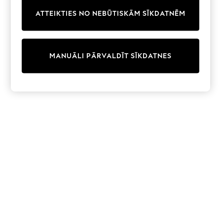
Trainers & Pumps
ATTEIKTIES NO NEBŪTISKĀM SĪKDATNĒM
Swimwear
Tops
Shorts
Joggers
MANUĀLI PĀRVALDĪT SĪKDATNES
adidas
Nike
All Girls Schoolwear
Shoes
Dresses
Trousers
Skirts
Shirts
Polo Shirts
Sweatshirts
Cardigans
Coats & Jackets
Underwear
Socks & Tights