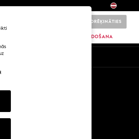
NORĒĶINĀTIES
0
ikti
SĀKUMS
ZĪMOLI
IZPĀRDOŠANA
nās
uz
u
Citi pakalpojumi
Mediji un prese
Uzņēmums
NEXT karjeras