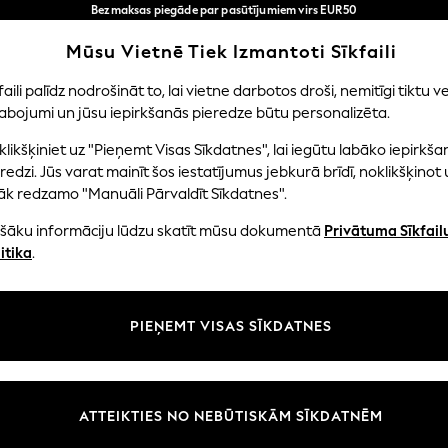
Bezmaksas piegāde par pasūtījumiem virs EUR50
3-5 darba dienās*
Tagad jūs varat
Mūsu Vietnē Tiek Izmantoti Sīkfaili
iepirkties latviešu valodā!
Mūsu sociālie tīkli
faili palīdz nodrošināt to, lai vietne darbotos droši, nemitīgi tiktu ve
abojumi un jūsu iepirkšanās pieredze būtu personalizēta.
NI
MAZULIS
SIEVIETES
VĪRIEŠI
likšķiniet uz "Pieņemt Visas Sīkdatnes", lai iegūtu labāko iepirkša
redzi. Jūs varat mainīt šos iestatījumus jebkurā brīdī, noklikšķinot 
āk redzamo "Manuāli Pārvaldīt Sīkdatnes".
ašāku informāciju lūdzu skatīt mūsu dokumentā
Privātuma Sīkfail
litāte un juridiskā informācija
Nodaļas
itika
.
tātes un sīkfailu politika
Sieviešu
n nosacījumi
Vīriešiem
PIEŅEMT VISAS SĪKDATNES
aldīt sīkfailus
Zēni
uksmju un vērtējumu politika
Meitenes
Sākums
ATTEIKTIES NO NEBŪTISKĀM SĪKDATNĒM
Bērnu