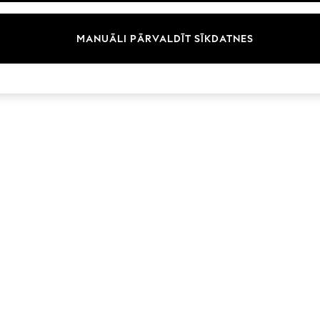
Zīmoli
MANUĀLI PĀRVALDĪT SĪKDATNES
© 2026 Next Germany GmbH. Visas tiesības aizsargātas.