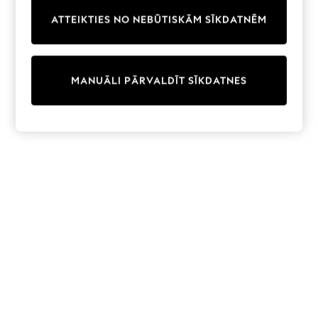
Trainers & Pumps
ATTEIKTIES NO NEBŪTISKĀM SĪKDATNĒM
Swimwear
Tops
Shorts
Joggers
MANUĀLI PĀRVALDĪT SĪKDATNES
adidas
Nike
All Girls Schoolwear
Shoes
Dresses
Trousers
Skirts
Shirts
Polo Shirts
Sweatshirts
Cardigans
Coats & Jackets
Underwear
Socks & Tights