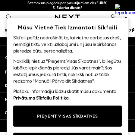
Bezmaksas piegāde par pasūtījumiem virs EUR50
An error occurred on client
3-5 darba dienās*
Tagad jūs varat
0
iepirkties latviešu valodā!
Mūsu sociālie tīkli
Mūsu Vietnē Tiek Izmantoti Sīkfaili
SKOLAS APĢĒRBS
SVĒTKU VEIKALS
MEITENES
ZĒ
Sīkfaili palīdz nodrošināt to, lai vietne darbotos droši,
nemitīgi tiktu veikti uzlabojumi un jūsu iepirkšanās
SCHOOLWEAR
pieredze būtu personalizēta.
Mans konts
All Boys Schoolwear
Pierakstieties savā kontā
Shoes
Noklikšķiniet uz "Pieņemt Visas Sīkdatnes", lai iegūtu
Trousers
labāko iepirkšanās pieredzi. Jūs varat mainīt šos
Palīdzība
Shorts
iestatījumus jebkurā brīdī, noklikšķinot uz tālāk
redzamo "Manuāli Pārvaldīt Sīkdatnes".
Shirts
Konfidencialitāte un juridiskā informācija
Polo Shirts
Plašāku informāciju lūdzu skatīt mūsu dokumentā
Sweatshirts & Jumpers
Privātuma Sīkfailu Politika
.
Nodaļas
Coats & Jackets
Underwear
Citi pakalpojumi
PIEŅEMT VISAS SĪKDATNES
Socks
Multipacks
© 2026 Next Germany GmbH. Visas tiesības aizsargātas.
All Boys Sport & Swimwear