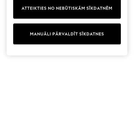
Trainers & Pumps
ATTEIKTIES NO NEBŪTISKĀM SĪKDATNĒM
Swimwear
Tops
Shorts
Joggers
MANUĀLI PĀRVALDĪT SĪKDATNES
adidas
Nike
All Girls Schoolwear
Shoes
Dresses
Trousers
Skirts
Shirts
Polo Shirts
Sweatshirts
Cardigans
Coats & Jackets
Underwear
Socks & Tights