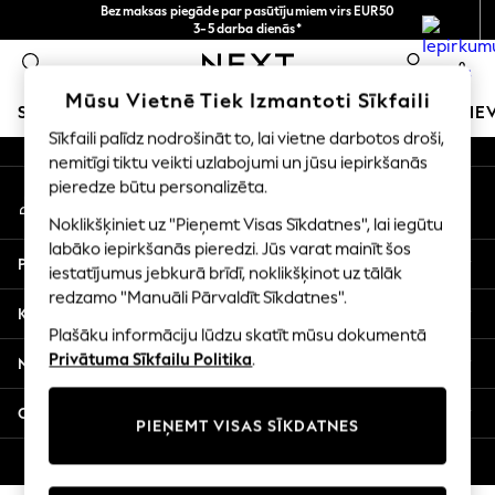
Bezmaksas piegāde par pasūtījumiem virs EUR50
An error occurred on client
3-5 darba dienās*
Tagad jūs varat
0
iepirkties latviešu valodā!
Mūsu sociālie tīkli
Mūsu Vietnē Tiek Izmantoti Sīkfaili
SKOLAS APĢĒRBS
MEITENES
ZĒNI
MAZULIS
SIE
Sīkfaili palīdz nodrošināt to, lai vietne darbotos droši,
nemitīgi tiktu veikti uzlabojumi un jūsu iepirkšanās
SCHOOLWEAR
pieredze būtu personalizēta.
Mans konts
All Boys Schoolwear
Pierakstieties savā kontā
Shoes
Noklikšķiniet uz "Pieņemt Visas Sīkdatnes", lai iegūtu
Trousers
labāko iepirkšanās pieredzi. Jūs varat mainīt šos
Palīdzība
Shorts
iestatījumus jebkurā brīdī, noklikšķinot uz tālāk
redzamo "Manuāli Pārvaldīt Sīkdatnes".
Shirts
Konfidencialitāte un juridiskā informācija
Polo Shirts
Plašāku informāciju lūdzu skatīt mūsu dokumentā
Sweatshirts & Jumpers
Privātuma Sīkfailu Politika
.
Nodaļas
Coats & Jackets
Underwear
Citi pakalpojumi
PIEŅEMT VISAS SĪKDATNES
Socks
Multipacks
© 2026 Next Germany GmbH. Visas tiesības aizsargātas.
All Boys Sport & Swimwear