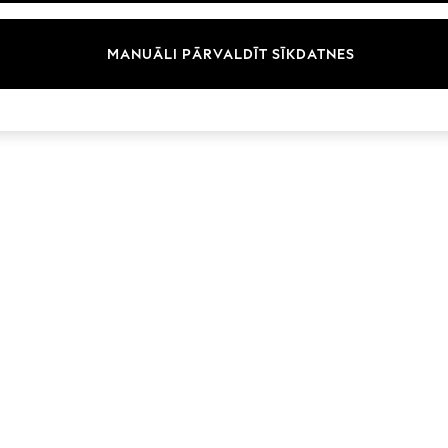
Zīmoli
MANUĀLI PĀRVALDĪT SĪKDATNES
© 2026 Next Germany GmbH. Visas tiesības aizsargātas.