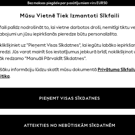
Bezmaksas piegāde par pasūtījumiem virs EUR50
3-5 darba dienās*
Tagad jūs varat
Mūsu Vietnē Tiek Izmantoti Sīkfaili
iepirkties latviešu valodā!
Mūsu sociālie tīkli
faili palīdz nodrošināt to, lai vietne darbotos droši, nemitīgi tiktu ve
abojumi un jūsu iepirkšanās pieredze būtu personalizēta.
EITENES
ZĒNI
MAZULIS
SIEVIETES
VĪRIE
likšķiniet uz "Pieņemt Visas Sīkdatnes", lai iegūtu labāko iepirkša
redzi. Jūs varat mainīt šos iestatījumus jebkurā brīdī, noklikšķinot 
āk redzamo "Manuāli Pārvaldīt Sīkdatnes".
ašāku informāciju lūdzu skatīt mūsu dokumentā
Privātuma Sīkfail
litāte un juridiskā informācija
Nodaļas
itika
.
tātes un sīkfailu politika
Sieviešu
n nosacījumi
Vīriešiem
PIEŅEMT VISAS SĪKDATNES
aldīt sīkfailus
Zēni
uksmju un vērtējumu politika
Meitenes
Sākums
ATTEIKTIES NO NEBŪTISKĀM SĪKDATNĒM
Bērnu