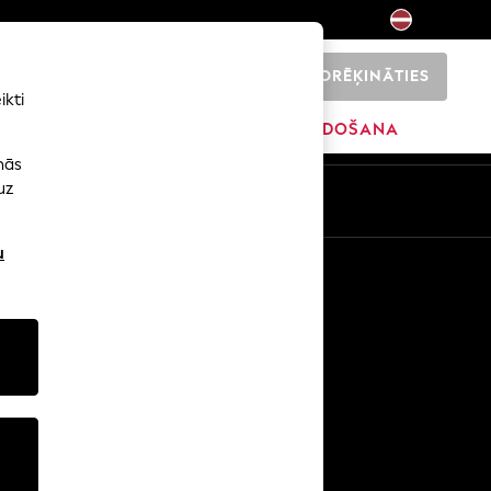
NORĒĶINĀTIES
0
ikti
ŠI
SĀKUMS
ZĪMOLI
IZPĀRDOŠANA
nās
uz
u
Citi pakalpojumi
Mediji un prese
Uzņēmums
NEXT karjeras