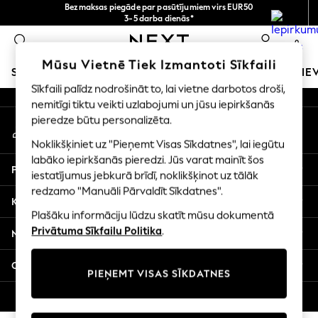
Bezmaksas piegāde par pasūtījumiem virs EUR50
An error occurred on client
3-5 darba dienās*
Tagad jūs varat
0
iepirkties latviešu valodā!
Mūsu sociālie tīkli
Mūsu Vietnē Tiek Izmantoti Sīkfaili
SKOLAS APĢĒRBS
MEITENES
ZĒNI
MAZULIS
SIE
Sīkfaili palīdz nodrošināt to, lai vietne darbotos droši,
nemitīgi tiktu veikti uzlabojumi un jūsu iepirkšanās
SCHOOLWEAR
pieredze būtu personalizēta.
Mans konts
All Boys Schoolwear
Pierakstieties savā kontā
Shoes
Noklikšķiniet uz "Pieņemt Visas Sīkdatnes", lai iegūtu
Trousers
labāko iepirkšanās pieredzi. Jūs varat mainīt šos
Palīdzība
Shorts
iestatījumus jebkurā brīdī, noklikšķinot uz tālāk
redzamo "Manuāli Pārvaldīt Sīkdatnes".
Shirts
Konfidencialitāte un juridiskā informācija
Polo Shirts
Plašāku informāciju lūdzu skatīt mūsu dokumentā
Sweatshirts & Jumpers
Privātuma Sīkfailu Politika
.
Nodaļas
Coats & Jackets
Underwear
Citi pakalpojumi
PIEŅEMT VISAS SĪKDATNES
Socks
Multipacks
© 2026 Next Germany GmbH. Visas tiesības aizsargātas.
All Boys Sport & Swimwear