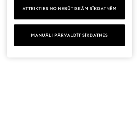
Trainers & Pumps
ATTEIKTIES NO NEBŪTISKĀM SĪKDATNĒM
Swimwear
Tops
Shorts
Joggers
MANUĀLI PĀRVALDĪT SĪKDATNES
adidas
Nike
All Girls Schoolwear
Shoes
Dresses
Trousers
Skirts
Shirts
Polo Shirts
Sweatshirts
Cardigans
Coats & Jackets
Underwear
Socks & Tights