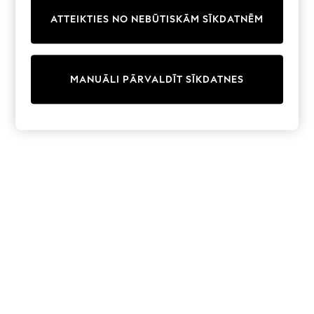
Trainers & Pumps
ATTEIKTIES NO NEBŪTISKĀM SĪKDATNĒM
Swimwear
Tops
Shorts
Joggers
MANUĀLI PĀRVALDĪT SĪKDATNES
adidas
Nike
All Girls Schoolwear
Shoes
Dresses
Trousers
Skirts
Shirts
Polo Shirts
Sweatshirts
Cardigans
Coats & Jackets
Underwear
Socks & Tights