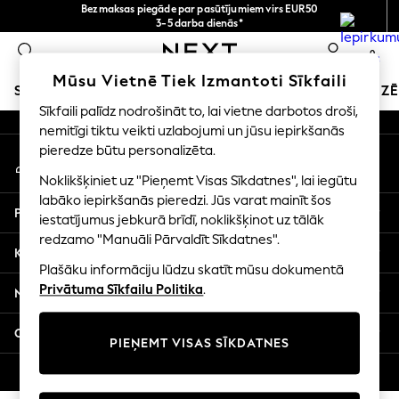
Bezmaksas piegāde par pasūtījumiem virs EUR50
An error occurred on client
3-5 darba dienās*
Tagad jūs varat
0
iepirkties latviešu valodā!
Mūsu sociālie tīkli
Mūsu Vietnē Tiek Izmantoti Sīkfaili
SKOLAS APĢĒRBS
SVĒTKU VEIKALS
MEITENES
ZĒ
Sīkfaili palīdz nodrošināt to, lai vietne darbotos droši,
nemitīgi tiktu veikti uzlabojumi un jūsu iepirkšanās
SCHOOLWEAR
pieredze būtu personalizēta.
Mans konts
All Boys Schoolwear
Pierakstieties savā kontā
Shoes
Noklikšķiniet uz "Pieņemt Visas Sīkdatnes", lai iegūtu
Trousers
labāko iepirkšanās pieredzi. Jūs varat mainīt šos
Palīdzība
Shorts
iestatījumus jebkurā brīdī, noklikšķinot uz tālāk
redzamo "Manuāli Pārvaldīt Sīkdatnes".
Shirts
Konfidencialitāte un juridiskā informācija
Polo Shirts
Plašāku informāciju lūdzu skatīt mūsu dokumentā
Sweatshirts & Jumpers
Privātuma Sīkfailu Politika
.
Nodaļas
Coats & Jackets
Underwear
Citi pakalpojumi
PIEŅEMT VISAS SĪKDATNES
Socks
Multipacks
© 2026 Next Germany GmbH. Visas tiesības aizsargātas.
All Boys Sport & Swimwear