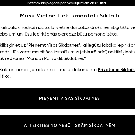
Bezmaksas piegāde par pasūtījumiem virs EUR50
3-5 darba dienās*
Tagad jūs varat
Mūsu Vietnē Tiek Izmantoti Sīkfaili
iepirkties latviešu valodā!
Mūsu sociālie tīkli
faili palīdz nodrošināt to, lai vietne darbotos droši, nemitīgi tiktu ve
abojumi un jūsu iepirkšanās pieredze būtu personalizēta.
EITENES
ZĒNI
MAZULIS
SIEVIETES
VĪRIE
likšķiniet uz "Pieņemt Visas Sīkdatnes", lai iegūtu labāko iepirkša
redzi. Jūs varat mainīt šos iestatījumus jebkurā brīdī, noklikšķinot 
āk redzamo "Manuāli Pārvaldīt Sīkdatnes".
ašāku informāciju lūdzu skatīt mūsu dokumentā
Privātuma Sīkfail
litāte un juridiskā informācija
Nodaļas
itika
.
tātes un sīkfailu politika
Sieviešu
n nosacījumi
Vīriešiem
PIEŅEMT VISAS SĪKDATNES
aldīt sīkfailus
Zēni
uksmju un vērtējumu politika
Meitenes
Sākums
ATTEIKTIES NO NEBŪTISKĀM SĪKDATNĒM
Bērnu