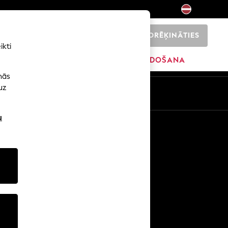
NORĒĶINĀTIES
0
ikti
ŠI
SĀKUMS
ZĪMOLI
IZPĀRDOŠANA
nās
uz
u
Citi pakalpojumi
Mediji un prese
Uzņēmums
NEXT karjeras