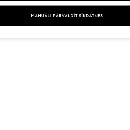
Zīmoli
MANUĀLI PĀRVALDĪT SĪKDATNES
© 2026 Next Germany GmbH. Visas tiesības aizsargātas.