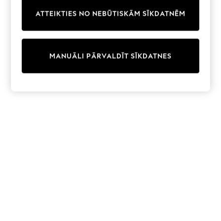
Trainers & Pumps
ATTEIKTIES NO NEBŪTISKĀM SĪKDATNĒM
Swimwear
Tops
Shorts
Joggers
MANUĀLI PĀRVALDĪT SĪKDATNES
adidas
Nike
All Girls Schoolwear
Shoes
Dresses
Trousers
Skirts
Shirts
Polo Shirts
Sweatshirts
Cardigans
Coats & Jackets
Underwear
Socks & Tights