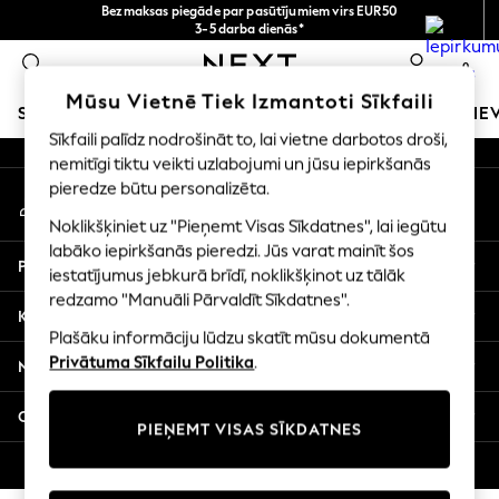
Bezmaksas piegāde par pasūtījumiem virs EUR50
An error occurred on client
3-5 darba dienās*
Tagad jūs varat
0
iepirkties latviešu valodā!
Mūsu sociālie tīkli
Mūsu Vietnē Tiek Izmantoti Sīkfaili
SKOLAS APĢĒRBS
MEITENES
ZĒNI
MAZULIS
SIE
Sīkfaili palīdz nodrošināt to, lai vietne darbotos droši,
nemitīgi tiktu veikti uzlabojumi un jūsu iepirkšanās
SCHOOLWEAR
pieredze būtu personalizēta.
Mans konts
All Boys Schoolwear
Pierakstieties savā kontā
Shoes
Noklikšķiniet uz "Pieņemt Visas Sīkdatnes", lai iegūtu
Trousers
labāko iepirkšanās pieredzi. Jūs varat mainīt šos
Palīdzība
Shorts
iestatījumus jebkurā brīdī, noklikšķinot uz tālāk
redzamo "Manuāli Pārvaldīt Sīkdatnes".
Shirts
Konfidencialitāte un juridiskā informācija
Polo Shirts
Plašāku informāciju lūdzu skatīt mūsu dokumentā
Sweatshirts & Jumpers
Privātuma Sīkfailu Politika
.
Nodaļas
Coats & Jackets
Underwear
Citi pakalpojumi
PIEŅEMT VISAS SĪKDATNES
Socks
Multipacks
© 2026 Next Germany GmbH. Visas tiesības aizsargātas.
All Boys Sport & Swimwear