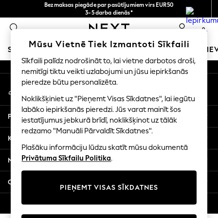
Bezmaksas piegāde par pasūtījumiem virs EUR50
An error occurred on client
3-5 darba dienās*
Tagad jūs varat
0
iepirkties latviešu valodā!
Mūsu sociālie tīkli
Mūsu Vietnē Tiek Izmantoti Sīkfaili
SKOLAS APĢĒRBS
MEITENES
ZĒNI
MAZULIS
SIE
Sīkfaili palīdz nodrošināt to, lai vietne darbotos droši,
nemitīgi tiktu veikti uzlabojumi un jūsu iepirkšanās
SCHOOLWEAR
pieredze būtu personalizēta.
Mans konts
All Boys Schoolwear
Pierakstieties savā kontā
Shoes
Noklikšķiniet uz "Pieņemt Visas Sīkdatnes", lai iegūtu
Trousers
labāko iepirkšanās pieredzi. Jūs varat mainīt šos
Palīdzība
Shorts
iestatījumus jebkurā brīdī, noklikšķinot uz tālāk
redzamo "Manuāli Pārvaldīt Sīkdatnes".
Shirts
Konfidencialitāte un juridiskā informācija
Polo Shirts
Plašāku informāciju lūdzu skatīt mūsu dokumentā
Sweatshirts & Jumpers
Privātuma Sīkfailu Politika
.
Nodaļas
Coats & Jackets
Underwear
Citi pakalpojumi
PIEŅEMT VISAS SĪKDATNES
Socks
Multipacks
© 2026 Next Germany GmbH. Visas tiesības aizsargātas.
All Boys Sport & Swimwear