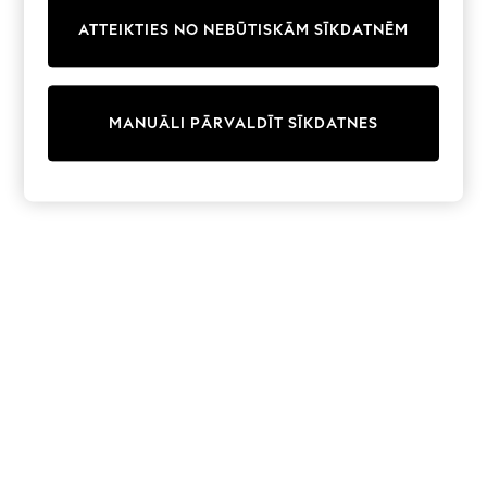
Trainers & Pumps
ATTEIKTIES NO NEBŪTISKĀM SĪKDATNĒM
Swimwear
Tops
Shorts
Joggers
MANUĀLI PĀRVALDĪT SĪKDATNES
adidas
Nike
All Girls Schoolwear
Shoes
Dresses
Trousers
Skirts
Shirts
Polo Shirts
Sweatshirts
Cardigans
Coats & Jackets
Underwear
Socks & Tights