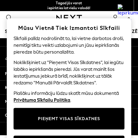
Tagad jūs varat
An error occurred on client
iepirkties latviešu valodā!
Ātrāk un drošāk,
0
norēķināšanās ar Maksājums caur banku
Mūsu sociālie tīkli
Mūsu Vietnē Tiek Izmantoti Sīkfaili
SKOLAS APĢĒRBS
SVĒTKU VEIKALS
MEITENES
ZĒ
Sīkfaili palīdz nodrošināt to, lai vietne darbotos droši,
nemitīgi tiktu veikti uzlabojumi un jūsu iepirkšanās
SCHOOLWEAR
pieredze būtu personalizēta.
Mans konts
All Boys Schoolwear
Pierakstieties savā kontā
Shoes
Noklikšķiniet uz "Pieņemt Visas Sīkdatnes", lai iegūtu
Trousers
labāko iepirkšanās pieredzi. Jūs varat mainīt šos
Palīdzība
Shorts
iestatījumus jebkurā brīdī, noklikšķinot uz tālāk
redzamo "Manuāli Pārvaldīt Sīkdatnes".
Shirts
Konfidencialitāte un juridiskā informācija
Polo Shirts
Plašāku informāciju lūdzu skatīt mūsu dokumentā
Sweatshirts & Jumpers
Privātuma Sīkfailu Politika
.
Nodaļas
Coats & Jackets
Underwear
Citi pakalpojumi
PIEŅEMT VISAS SĪKDATNES
Socks
Multipacks
© 2026 Next Germany GmbH. Visas tiesības aizsargātas.
All Boys Sport & Swimwear