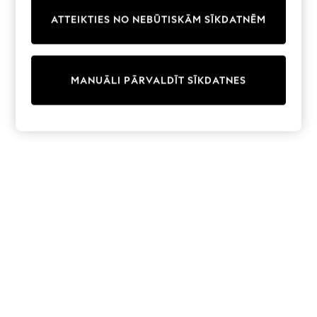
Trainers & Pumps
ATTEIKTIES NO NEBŪTISKĀM SĪKDATNĒM
Swimwear
Tops
Shorts
Joggers
MANUĀLI PĀRVALDĪT SĪKDATNES
adidas
Nike
All Girls Schoolwear
Shoes
Dresses
Trousers
Skirts
Shirts
Polo Shirts
Sweatshirts
Cardigans
Coats & Jackets
Underwear
Socks & Tights