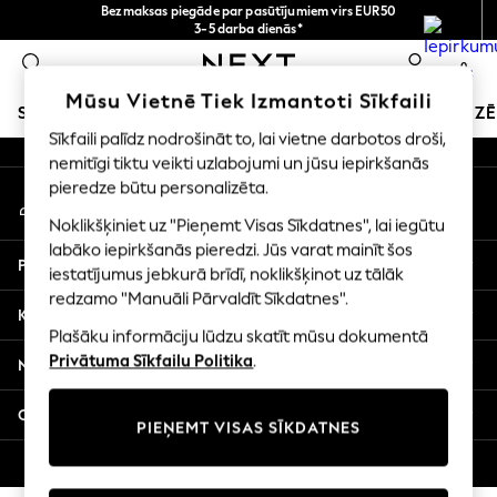
Bezmaksas piegāde par pasūtījumiem virs EUR50
An error occurred on client
3-5 darba dienās*
Tagad jūs varat
0
iepirkties latviešu valodā!
Mūsu sociālie tīkli
Mūsu Vietnē Tiek Izmantoti Sīkfaili
SKOLAS APĢĒRBS
SVĒTKU VEIKALS
MEITENES
ZĒ
Sīkfaili palīdz nodrošināt to, lai vietne darbotos droši,
nemitīgi tiktu veikti uzlabojumi un jūsu iepirkšanās
SCHOOLWEAR
pieredze būtu personalizēta.
Mans konts
All Boys Schoolwear
Pierakstieties savā kontā
Shoes
Noklikšķiniet uz "Pieņemt Visas Sīkdatnes", lai iegūtu
Trousers
labāko iepirkšanās pieredzi. Jūs varat mainīt šos
Palīdzība
Shorts
iestatījumus jebkurā brīdī, noklikšķinot uz tālāk
redzamo "Manuāli Pārvaldīt Sīkdatnes".
Shirts
Konfidencialitāte un juridiskā informācija
Polo Shirts
Plašāku informāciju lūdzu skatīt mūsu dokumentā
Sweatshirts & Jumpers
Privātuma Sīkfailu Politika
.
Nodaļas
Coats & Jackets
Underwear
Citi pakalpojumi
PIEŅEMT VISAS SĪKDATNES
Socks
Multipacks
© 2026 Next Germany GmbH. Visas tiesības aizsargātas.
All Boys Sport & Swimwear