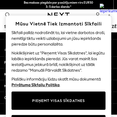
Bezmaksas piegāde par pasūtījumiem virs EUR50
An error occurred on client
3-5 darba dienās*
Tagad jūs varat
0
iepirkties latviešu valodā!
Mūsu sociālie tīkli
Mūsu Vietnē Tiek Izmantoti Sīkfaili
SKOLAS APĢĒRBS
SVĒTKU VEIKALS
MEITENES
ZĒ
Sīkfaili palīdz nodrošināt to, lai vietne darbotos droši,
nemitīgi tiktu veikti uzlabojumi un jūsu iepirkšanās
SCHOOLWEAR
pieredze būtu personalizēta.
Mans konts
All Boys Schoolwear
Pierakstieties savā kontā
Shoes
Noklikšķiniet uz "Pieņemt Visas Sīkdatnes", lai iegūtu
Trousers
labāko iepirkšanās pieredzi. Jūs varat mainīt šos
Palīdzība
Shorts
iestatījumus jebkurā brīdī, noklikšķinot uz tālāk
redzamo "Manuāli Pārvaldīt Sīkdatnes".
Shirts
Konfidencialitāte un juridiskā informācija
Polo Shirts
Plašāku informāciju lūdzu skatīt mūsu dokumentā
Sweatshirts & Jumpers
Privātuma Sīkfailu Politika
.
Nodaļas
Coats & Jackets
Underwear
Citi pakalpojumi
PIEŅEMT VISAS SĪKDATNES
Socks
Multipacks
© 2026 Next Germany GmbH. Visas tiesības aizsargātas.
All Boys Sport & Swimwear