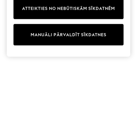
Trainers & Pumps
ATTEIKTIES NO NEBŪTISKĀM SĪKDATNĒM
Swimwear
Tops
Shorts
Joggers
MANUĀLI PĀRVALDĪT SĪKDATNES
adidas
Nike
All Girls Schoolwear
Shoes
Dresses
Trousers
Skirts
Shirts
Polo Shirts
Sweatshirts
Cardigans
Coats & Jackets
Underwear
Socks & Tights