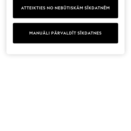
Trainers & Pumps
ATTEIKTIES NO NEBŪTISKĀM SĪKDATNĒM
Swimwear
Tops
Shorts
Joggers
MANUĀLI PĀRVALDĪT SĪKDATNES
adidas
Nike
All Girls Schoolwear
Shoes
Dresses
Trousers
Skirts
Shirts
Polo Shirts
Sweatshirts
Cardigans
Coats & Jackets
Underwear
Socks & Tights