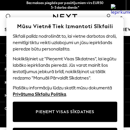
Bezmaksas piegāde par pasūtījumiem virs EUR50
An error occurred on client
3-5 darba dienās*
Tagad jūs varat
0
iepirkties latviešu valodā!
Mūsu sociālie tīkli
Mūsu Vietnē Tiek Izmantoti Sīkfaili
SKOLAS APĢĒRBS
MEITENES
ZĒNI
MAZULIS
SIE
Sīkfaili palīdz nodrošināt to, lai vietne darbotos droši,
nemitīgi tiktu veikti uzlabojumi un jūsu iepirkšanās
SCHOOLWEAR
pieredze būtu personalizēta.
Mans konts
All Boys Schoolwear
Pierakstieties savā kontā
Shoes
Noklikšķiniet uz "Pieņemt Visas Sīkdatnes", lai iegūtu
Trousers
labāko iepirkšanās pieredzi. Jūs varat mainīt šos
Palīdzība
Shorts
iestatījumus jebkurā brīdī, noklikšķinot uz tālāk
redzamo "Manuāli Pārvaldīt Sīkdatnes".
Shirts
Konfidencialitāte un juridiskā informācija
Polo Shirts
Plašāku informāciju lūdzu skatīt mūsu dokumentā
Sweatshirts & Jumpers
Privātuma Sīkfailu Politika
.
Nodaļas
Coats & Jackets
Underwear
Citi pakalpojumi
PIEŅEMT VISAS SĪKDATNES
Socks
Multipacks
© 2026 Next Germany GmbH. Visas tiesības aizsargātas.
All Boys Sport & Swimwear