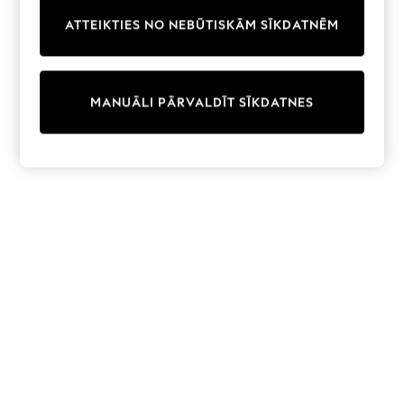
Trainers & Pumps
ATTEIKTIES NO NEBŪTISKĀM SĪKDATNĒM
Swimwear
Tops
Shorts
Joggers
MANUĀLI PĀRVALDĪT SĪKDATNES
adidas
Nike
All Girls Schoolwear
Shoes
Dresses
Trousers
Skirts
Shirts
Polo Shirts
Sweatshirts
Cardigans
Coats & Jackets
Underwear
Socks & Tights