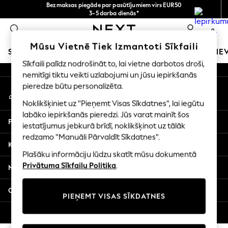
Bezmaksas piegāde par pasūtījumiem virs EUR50
An error occurred on client
3-5 darba dienās*
Tagad jūs varat
0
iepirkties latviešu valodā!
Mūsu sociālie tīkli
Mūsu Vietnē Tiek Izmantoti Sīkfaili
SKOLAS APĢĒRBS
MEITENES
ZĒNI
MAZULIS
SIE
Sīkfaili palīdz nodrošināt to, lai vietne darbotos droši,
nemitīgi tiktu veikti uzlabojumi un jūsu iepirkšanās
SCHOOLWEAR
pieredze būtu personalizēta.
Mans konts
All Boys Schoolwear
Pierakstieties savā kontā
Shoes
Noklikšķiniet uz "Pieņemt Visas Sīkdatnes", lai iegūtu
Trousers
labāko iepirkšanās pieredzi. Jūs varat mainīt šos
Palīdzība
Shorts
iestatījumus jebkurā brīdī, noklikšķinot uz tālāk
redzamo "Manuāli Pārvaldīt Sīkdatnes".
Shirts
Konfidencialitāte un juridiskā informācija
Polo Shirts
Plašāku informāciju lūdzu skatīt mūsu dokumentā
Sweatshirts & Jumpers
Privātuma Sīkfailu Politika
.
Nodaļas
Coats & Jackets
Underwear
Citi pakalpojumi
PIEŅEMT VISAS SĪKDATNES
Socks
Multipacks
© 2026 Next Germany GmbH. Visas tiesības aizsargātas.
All Boys Sport & Swimwear