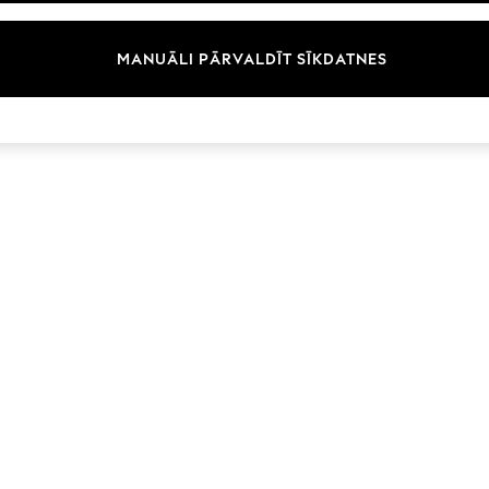
Zīmoli
MANUĀLI PĀRVALDĪT SĪKDATNES
© 2026 Next Germany GmbH. Visas tiesības aizsargātas.