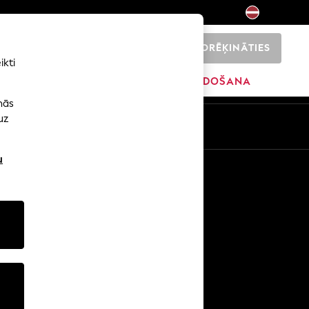
NORĒĶINĀTIES
0
ikti
SĀKUMS
ZĪMOLI
IZPĀRDOŠANA
nās
uz
u
Citi pakalpojumi
Mediji un prese
Uzņēmums
NEXT karjeras