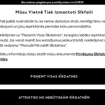
Bezmaksas piegāde par pasūtījumiem virs EUR50
3-5 darba dienās*
Tagad jūs varat
Mūsu Vietnē Tiek Izmantoti Sīkfaili
iepirkties latviešu valodā!
Mūsu sociālie tīkli
faili palīdz nodrošināt to, lai vietne darbotos droši, nemitīgi tiktu ve
abojumi un jūsu iepirkšanās pieredze būtu personalizēta.
NI
MAZULIS
SIEVIETES
VĪRIEŠI
likšķiniet uz "Pieņemt Visas Sīkdatnes", lai iegūtu labāko iepirkša
redzi. Jūs varat mainīt šos iestatījumus jebkurā brīdī, noklikšķinot 
āk redzamo "Manuāli Pārvaldīt Sīkdatnes".
ašāku informāciju lūdzu skatīt mūsu dokumentā
Privātuma Sīkfail
litāte un juridiskā informācija
Nodaļas
itika
.
tātes un sīkfailu politika
Sieviešu
n nosacījumi
Vīriešiem
PIEŅEMT VISAS SĪKDATNES
aldīt sīkfailus
Zēni
uksmju un vērtējumu politika
Meitenes
Sākums
ATTEIKTIES NO NEBŪTISKĀM SĪKDATNĒM
Bērnu