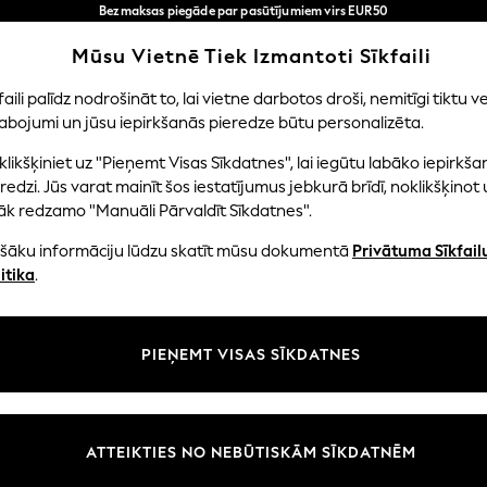
Bezmaksas piegāde par pasūtījumiem virs EUR50
3-5 darba dienās*
Tagad jūs varat
Mūsu Vietnē Tiek Izmantoti Sīkfaili
iepirkties latviešu valodā!
Mūsu sociālie tīkli
faili palīdz nodrošināt to, lai vietne darbotos droši, nemitīgi tiktu ve
abojumi un jūsu iepirkšanās pieredze būtu personalizēta.
NI
MAZULIS
SIEVIETES
VĪRIEŠI
likšķiniet uz "Pieņemt Visas Sīkdatnes", lai iegūtu labāko iepirkša
redzi. Jūs varat mainīt šos iestatījumus jebkurā brīdī, noklikšķinot 
āk redzamo "Manuāli Pārvaldīt Sīkdatnes".
ašāku informāciju lūdzu skatīt mūsu dokumentā
Privātuma Sīkfail
litāte un juridiskā informācija
Nodaļas
itika
.
tātes un sīkfailu politika
Sieviešu
n nosacījumi
Vīriešiem
PIEŅEMT VISAS SĪKDATNES
aldīt sīkfailus
Zēni
uksmju un vērtējumu politika
Meitenes
Sākums
ATTEIKTIES NO NEBŪTISKĀM SĪKDATNĒM
Bērnu