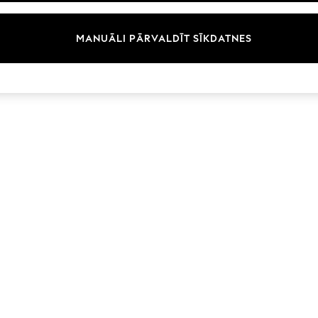
Zīmoli
MANUĀLI PĀRVALDĪT SĪKDATNES
© 2026 Next Germany GmbH. Visas tiesības aizsargātas.