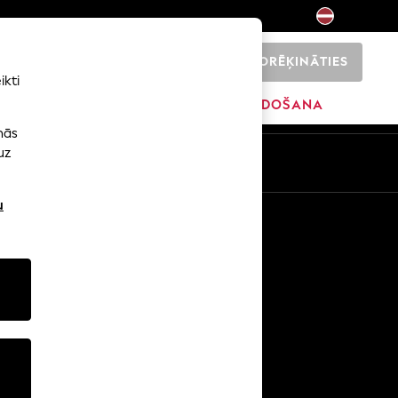
NORĒĶINĀTIES
0
ikti
SĀKUMS
ZĪMOLI
IZPĀRDOŠANA
nās
uz
u
Citi pakalpojumi
Mediji un prese
Uzņēmums
NEXT karjeras