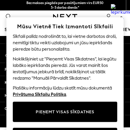
Bezmaksas piegāde par pasūtījumiem virs EUR50
An error occurred on client
3-5 darba dienās*
Tagad jūs varat
0
iepirkties latviešu valodā!
Mūsu sociālie tīkli
Mūsu Vietnē Tiek Izmantoti Sīkfaili
SKOLAS APĢĒRBS
MEITENES
ZĒNI
MAZULIS
SIE
Sīkfaili palīdz nodrošināt to, lai vietne darbotos droši,
nemitīgi tiktu veikti uzlabojumi un jūsu iepirkšanās
SCHOOLWEAR
pieredze būtu personalizēta.
Mans konts
All Boys Schoolwear
Pierakstieties savā kontā
Shoes
Noklikšķiniet uz "Pieņemt Visas Sīkdatnes", lai iegūtu
Trousers
labāko iepirkšanās pieredzi. Jūs varat mainīt šos
Palīdzība
Shorts
iestatījumus jebkurā brīdī, noklikšķinot uz tālāk
redzamo "Manuāli Pārvaldīt Sīkdatnes".
Shirts
Konfidencialitāte un juridiskā informācija
Polo Shirts
Plašāku informāciju lūdzu skatīt mūsu dokumentā
Sweatshirts & Jumpers
Privātuma Sīkfailu Politika
.
Nodaļas
Coats & Jackets
Underwear
Citi pakalpojumi
PIEŅEMT VISAS SĪKDATNES
Socks
Multipacks
© 2026 Next Germany GmbH. Visas tiesības aizsargātas.
All Boys Sport & Swimwear