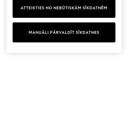
Trainers & Pumps
ATTEIKTIES NO NEBŪTISKĀM SĪKDATNĒM
Swimwear
Tops
Shorts
Joggers
MANUĀLI PĀRVALDĪT SĪKDATNES
adidas
Nike
All Girls Schoolwear
Shoes
Dresses
Trousers
Skirts
Shirts
Polo Shirts
Sweatshirts
Cardigans
Coats & Jackets
Underwear
Socks & Tights