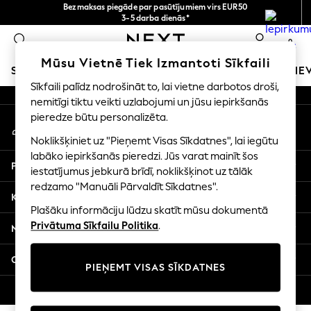
Bezmaksas piegāde par pasūtījumiem virs EUR50
An error occurred on client
3-5 darba dienās*
Tagad jūs varat
0
iepirkties latviešu valodā!
Mūsu sociālie tīkli
Mūsu Vietnē Tiek Izmantoti Sīkfaili
SKOLAS APĢĒRBS
MEITENES
ZĒNI
MAZULIS
SIE
Sīkfaili palīdz nodrošināt to, lai vietne darbotos droši,
nemitīgi tiktu veikti uzlabojumi un jūsu iepirkšanās
SCHOOLWEAR
pieredze būtu personalizēta.
Mans konts
All Boys Schoolwear
Pierakstieties savā kontā
Shoes
Noklikšķiniet uz "Pieņemt Visas Sīkdatnes", lai iegūtu
Trousers
labāko iepirkšanās pieredzi. Jūs varat mainīt šos
Palīdzība
Shorts
iestatījumus jebkurā brīdī, noklikšķinot uz tālāk
redzamo "Manuāli Pārvaldīt Sīkdatnes".
Shirts
Konfidencialitāte un juridiskā informācija
Polo Shirts
Plašāku informāciju lūdzu skatīt mūsu dokumentā
Sweatshirts & Jumpers
Privātuma Sīkfailu Politika
.
Nodaļas
Coats & Jackets
Underwear
Citi pakalpojumi
PIEŅEMT VISAS SĪKDATNES
Socks
Multipacks
© 2026 Next Germany GmbH. Visas tiesības aizsargātas.
All Boys Sport & Swimwear