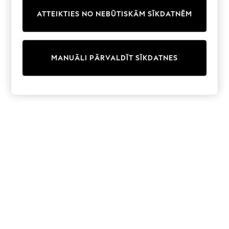
Trainers & Pumps
ATTEIKTIES NO NEBŪTISKĀM SĪKDATNĒM
Swimwear
Tops
Shorts
Joggers
MANUĀLI PĀRVALDĪT SĪKDATNES
adidas
Nike
All Girls Schoolwear
Shoes
Dresses
Trousers
Skirts
Shirts
Polo Shirts
Sweatshirts
Cardigans
Coats & Jackets
Underwear
Socks & Tights