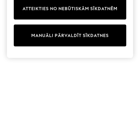
Trainers & Pumps
ATTEIKTIES NO NEBŪTISKĀM SĪKDATNĒM
Swimwear
Tops
Shorts
Joggers
MANUĀLI PĀRVALDĪT SĪKDATNES
adidas
Nike
All Girls Schoolwear
Shoes
Dresses
Trousers
Skirts
Shirts
Polo Shirts
Sweatshirts
Cardigans
Coats & Jackets
Underwear
Socks & Tights