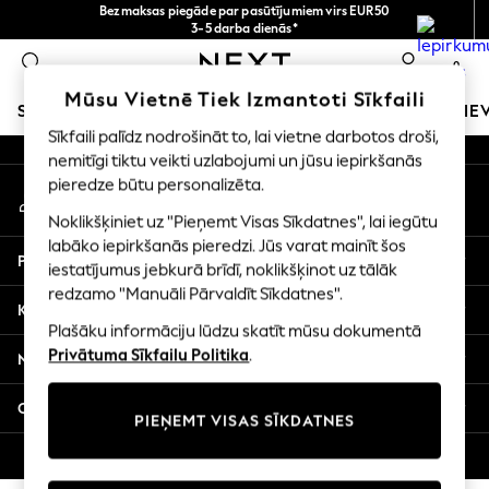
Bezmaksas piegāde par pasūtījumiem virs EUR50
An error occurred on client
3-5 darba dienās*
Tagad jūs varat
0
iepirkties latviešu valodā!
Mūsu sociālie tīkli
Mūsu Vietnē Tiek Izmantoti Sīkfaili
SKOLAS APĢĒRBS
MEITENES
ZĒNI
MAZULIS
SIE
Sīkfaili palīdz nodrošināt to, lai vietne darbotos droši,
nemitīgi tiktu veikti uzlabojumi un jūsu iepirkšanās
SCHOOLWEAR
pieredze būtu personalizēta.
Mans konts
All Boys Schoolwear
Pierakstieties savā kontā
Shoes
Noklikšķiniet uz "Pieņemt Visas Sīkdatnes", lai iegūtu
Trousers
labāko iepirkšanās pieredzi. Jūs varat mainīt šos
Palīdzība
Shorts
iestatījumus jebkurā brīdī, noklikšķinot uz tālāk
redzamo "Manuāli Pārvaldīt Sīkdatnes".
Shirts
Konfidencialitāte un juridiskā informācija
Polo Shirts
Plašāku informāciju lūdzu skatīt mūsu dokumentā
Sweatshirts & Jumpers
Privātuma Sīkfailu Politika
.
Nodaļas
Coats & Jackets
Underwear
Citi pakalpojumi
PIEŅEMT VISAS SĪKDATNES
Socks
Multipacks
© 2026 Next Germany GmbH. Visas tiesības aizsargātas.
All Boys Sport & Swimwear