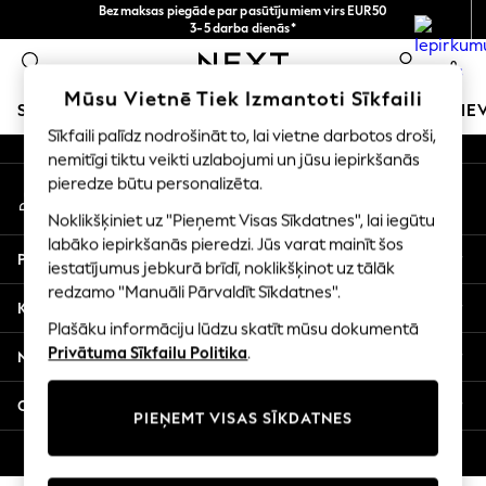
Bezmaksas piegāde par pasūtījumiem virs EUR50
An error occurred on client
3-5 darba dienās*
Tagad jūs varat
0
iepirkties latviešu valodā!
Mūsu sociālie tīkli
Mūsu Vietnē Tiek Izmantoti Sīkfaili
SKOLAS APĢĒRBS
MEITENES
ZĒNI
MAZULIS
SIE
Sīkfaili palīdz nodrošināt to, lai vietne darbotos droši,
nemitīgi tiktu veikti uzlabojumi un jūsu iepirkšanās
SCHOOLWEAR
pieredze būtu personalizēta.
Mans konts
All Boys Schoolwear
Pierakstieties savā kontā
Shoes
Noklikšķiniet uz "Pieņemt Visas Sīkdatnes", lai iegūtu
Trousers
labāko iepirkšanās pieredzi. Jūs varat mainīt šos
Palīdzība
Shorts
iestatījumus jebkurā brīdī, noklikšķinot uz tālāk
redzamo "Manuāli Pārvaldīt Sīkdatnes".
Shirts
Konfidencialitāte un juridiskā informācija
Polo Shirts
Plašāku informāciju lūdzu skatīt mūsu dokumentā
Sweatshirts & Jumpers
Privātuma Sīkfailu Politika
.
Nodaļas
Coats & Jackets
Underwear
Citi pakalpojumi
PIEŅEMT VISAS SĪKDATNES
Socks
Multipacks
© 2026 Next Germany GmbH. Visas tiesības aizsargātas.
All Boys Sport & Swimwear