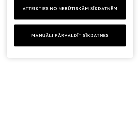
Trainers & Pumps
ATTEIKTIES NO NEBŪTISKĀM SĪKDATNĒM
Swimwear
Tops
Shorts
Joggers
MANUĀLI PĀRVALDĪT SĪKDATNES
adidas
Nike
All Girls Schoolwear
Shoes
Dresses
Trousers
Skirts
Shirts
Polo Shirts
Sweatshirts
Cardigans
Coats & Jackets
Underwear
Socks & Tights