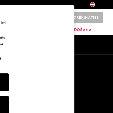
NORĒĶINĀTIES
0
ikti
SĀKUMS
ZĪMOLI
IZPĀRDOŠANA
nās
uz
u
Citi pakalpojumi
Mediji un prese
Uzņēmums
NEXT karjeras