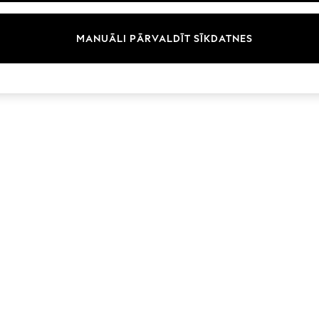
Zīmoli
MANUĀLI PĀRVALDĪT SĪKDATNES
© 2026 Next Germany GmbH. Visas tiesības aizsargātas.