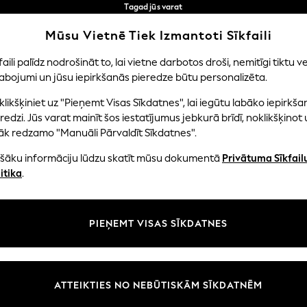
Tagad jūs varat
iepirkties latviešu valodā!
Ātrāk un drošāk,
Mūsu Vietnē Tiek Izmantoti Sīkfaili
norēķināšanās ar Maksājums caur banku
Mūsu sociālie tīkli
faili palīdz nodrošināt to, lai vietne darbotos droši, nemitīgi tiktu ve
abojumi un jūsu iepirkšanās pieredze būtu personalizēta.
NI
MAZULIS
SIEVIETES
VĪRIEŠI
likšķiniet uz "Pieņemt Visas Sīkdatnes", lai iegūtu labāko iepirkša
redzi. Jūs varat mainīt šos iestatījumus jebkurā brīdī, noklikšķinot 
āk redzamo "Manuāli Pārvaldīt Sīkdatnes".
ašāku informāciju lūdzu skatīt mūsu dokumentā
Privātuma Sīkfail
litāte un juridiskā informācija
Nodaļas
itika
.
tātes un sīkfailu politika
Sieviešu
n nosacījumi
Vīriešiem
PIEŅEMT VISAS SĪKDATNES
aldīt sīkfailus
Zēni
uksmju un vērtējumu politika
Meitenes
Sākums
ATTEIKTIES NO NEBŪTISKĀM SĪKDATNĒM
Bērnu