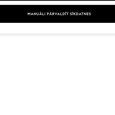
Zīmoli
MANUĀLI PĀRVALDĪT SĪKDATNES
© 2026 Next Germany GmbH. Visas tiesības aizsargātas.