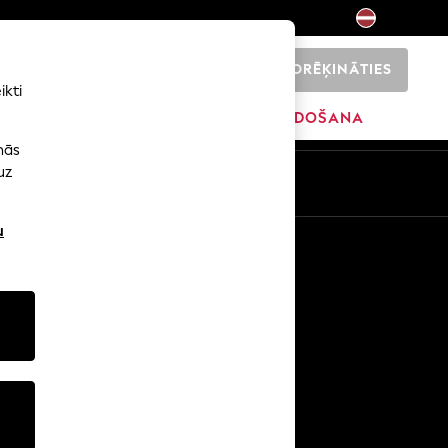
NORĒĶINĀTIES
0
ikti
SĀKUMS
ZĪMOLI
IZPĀRDOŠANA
nās
uz
u
Citi pakalpojumi
Mediji un prese
Uzņēmums
NEXT karjeras