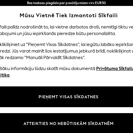
Bezmaksas piegāde par pasūtījumiem virs EUR50
3-5 darba dienās*
Tagad jūs varat
Mūsu Vietnē Tiek Izmantoti Sīkfaili
iepirkties latviešu valodā!
Mūsu sociālie tīkli
faili palīdz nodrošināt to, lai vietne darbotos droši, nemitīgi tiktu ve
abojumi un jūsu iepirkšanās pieredze būtu personalizēta.
NI
MAZULIS
SIEVIETES
VĪRIEŠI
likšķiniet uz "Pieņemt Visas Sīkdatnes", lai iegūtu labāko iepirkša
redzi. Jūs varat mainīt šos iestatījumus jebkurā brīdī, noklikšķinot 
āk redzamo "Manuāli Pārvaldīt Sīkdatnes".
ašāku informāciju lūdzu skatīt mūsu dokumentā
Privātuma Sīkfail
litāte un juridiskā informācija
Nodaļas
itika
.
tātes un sīkfailu politika
Sieviešu
n nosacījumi
Vīriešiem
PIEŅEMT VISAS SĪKDATNES
aldīt sīkfailus
Zēni
uksmju un vērtējumu politika
Meitenes
Sākums
ATTEIKTIES NO NEBŪTISKĀM SĪKDATNĒM
Bērnu