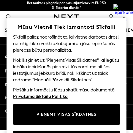
Bezmaksas piegāde par pasūtījumiem virs EUR50
An error occurred on client
3-5 darba dienās*
Tagad jūs varat
0
iepirkties latviešu valodā!
Mūsu sociālie tīkli
Mūsu Vietnē Tiek Izmantoti Sīkfaili
SKOLAS APĢĒRBS
MEITENES
ZĒNI
MAZULIS
SIE
Sīkfaili palīdz nodrošināt to, lai vietne darbotos droši,
nemitīgi tiktu veikti uzlabojumi un jūsu iepirkšanās
SCHOOLWEAR
pieredze būtu personalizēta.
Mans konts
All Boys Schoolwear
Pierakstieties savā kontā
Shoes
Noklikšķiniet uz "Pieņemt Visas Sīkdatnes", lai iegūtu
Trousers
labāko iepirkšanās pieredzi. Jūs varat mainīt šos
Palīdzība
Shorts
iestatījumus jebkurā brīdī, noklikšķinot uz tālāk
redzamo "Manuāli Pārvaldīt Sīkdatnes".
Shirts
Konfidencialitāte un juridiskā informācija
Polo Shirts
Plašāku informāciju lūdzu skatīt mūsu dokumentā
Sweatshirts & Jumpers
Privātuma Sīkfailu Politika
.
Nodaļas
Coats & Jackets
Underwear
Citi pakalpojumi
PIEŅEMT VISAS SĪKDATNES
Socks
Multipacks
© 2026 Next Germany GmbH. Visas tiesības aizsargātas.
All Boys Sport & Swimwear