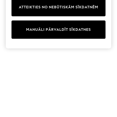
Trainers & Pumps
ATTEIKTIES NO NEBŪTISKĀM SĪKDATNĒM
Swimwear
Tops
Shorts
Joggers
MANUĀLI PĀRVALDĪT SĪKDATNES
adidas
Nike
All Girls Schoolwear
Shoes
Dresses
Trousers
Skirts
Shirts
Polo Shirts
Sweatshirts
Cardigans
Coats & Jackets
Underwear
Socks & Tights