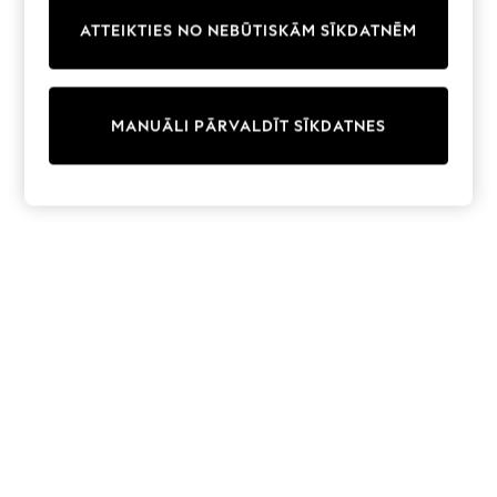
Trainers & Pumps
ATTEIKTIES NO NEBŪTISKĀM SĪKDATNĒM
Swimwear
Tops
Shorts
Joggers
MANUĀLI PĀRVALDĪT SĪKDATNES
adidas
Nike
All Girls Schoolwear
Shoes
Dresses
Trousers
Skirts
Shirts
Polo Shirts
Sweatshirts
Cardigans
Coats & Jackets
Underwear
Socks & Tights