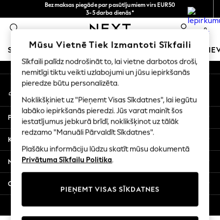
Bezmaksas piegāde par pasūtījumiem virs EUR50
An error occurred on client
3-5 darba dienās*
Tagad jūs varat
0
iepirkties latviešu valodā!
Mūsu sociālie tīkli
Mūsu Vietnē Tiek Izmantoti Sīkfaili
SKOLAS APĢĒRBS
MEITENES
ZĒNI
MAZULIS
SIE
Sīkfaili palīdz nodrošināt to, lai vietne darbotos droši,
nemitīgi tiktu veikti uzlabojumi un jūsu iepirkšanās
SCHOOLWEAR
pieredze būtu personalizēta.
Mans konts
All Boys Schoolwear
Pierakstieties savā kontā
Shoes
Noklikšķiniet uz "Pieņemt Visas Sīkdatnes", lai iegūtu
Trousers
labāko iepirkšanās pieredzi. Jūs varat mainīt šos
Palīdzība
Shorts
iestatījumus jebkurā brīdī, noklikšķinot uz tālāk
redzamo "Manuāli Pārvaldīt Sīkdatnes".
Shirts
Konfidencialitāte un juridiskā informācija
Polo Shirts
Plašāku informāciju lūdzu skatīt mūsu dokumentā
Sweatshirts & Jumpers
Privātuma Sīkfailu Politika
.
Nodaļas
Coats & Jackets
Underwear
Citi pakalpojumi
PIEŅEMT VISAS SĪKDATNES
Socks
Multipacks
© 2026 Next Germany GmbH. Visas tiesības aizsargātas.
All Boys Sport & Swimwear