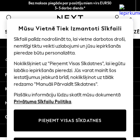
Bezmaksas piegāde par pasūtījumiem virs EUR50
An error occurred on client
3-5 darba dienās*
Tagad jūs varat
0
iepirkties latviešu valodā!
Mūsu sociālie tīkli
Mūsu Vietnē Tiek Izmantoti Sīkfaili
SKOLAS APĢĒRBS
SVĒTKU VEIKALS
MEITENES
ZĒ
Sīkfaili palīdz nodrošināt to, lai vietne darbotos droši,
nemitīgi tiktu veikti uzlabojumi un jūsu iepirkšanās
SCHOOLWEAR
pieredze būtu personalizēta.
Mans konts
All Boys Schoolwear
Pierakstieties savā kontā
Shoes
Noklikšķiniet uz "Pieņemt Visas Sīkdatnes", lai iegūtu
Trousers
labāko iepirkšanās pieredzi. Jūs varat mainīt šos
Palīdzība
Shorts
iestatījumus jebkurā brīdī, noklikšķinot uz tālāk
redzamo "Manuāli Pārvaldīt Sīkdatnes".
Shirts
Konfidencialitāte un juridiskā informācija
Polo Shirts
Plašāku informāciju lūdzu skatīt mūsu dokumentā
Sweatshirts & Jumpers
Privātuma Sīkfailu Politika
.
Nodaļas
Coats & Jackets
Underwear
Citi pakalpojumi
PIEŅEMT VISAS SĪKDATNES
Socks
Multipacks
© 2026 Next Germany GmbH. Visas tiesības aizsargātas.
All Boys Sport & Swimwear