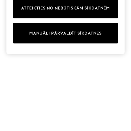
Trainers & Pumps
ATTEIKTIES NO NEBŪTISKĀM SĪKDATNĒM
Swimwear
Tops
Shorts
Joggers
MANUĀLI PĀRVALDĪT SĪKDATNES
adidas
Nike
All Girls Schoolwear
Shoes
Dresses
Trousers
Skirts
Shirts
Polo Shirts
Sweatshirts
Cardigans
Coats & Jackets
Underwear
Socks & Tights