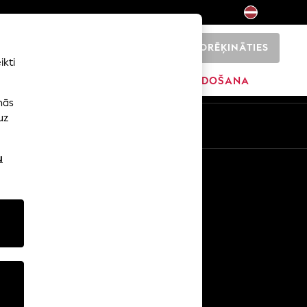
NORĒĶINĀTIES
0
ikti
SĀKUMS
ZĪMOLI
IZPĀRDOŠANA
nās
uz
u
Citi pakalpojumi
Mediji un prese
Uzņēmums
NEXT karjeras