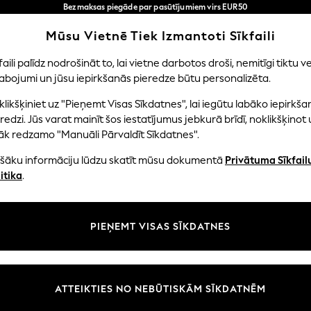
Bezmaksas piegāde par pasūtījumiem virs EUR50
3-5 darba dienās*
Tagad jūs varat
Mūsu Vietnē Tiek Izmantoti Sīkfaili
iepirkties latviešu valodā!
Mūsu sociālie tīkli
faili palīdz nodrošināt to, lai vietne darbotos droši, nemitīgi tiktu ve
abojumi un jūsu iepirkšanās pieredze būtu personalizēta.
NI
MAZULIS
SIEVIETES
VĪRIEŠI
likšķiniet uz "Pieņemt Visas Sīkdatnes", lai iegūtu labāko iepirkša
redzi. Jūs varat mainīt šos iestatījumus jebkurā brīdī, noklikšķinot 
āk redzamo "Manuāli Pārvaldīt Sīkdatnes".
ašāku informāciju lūdzu skatīt mūsu dokumentā
Privātuma Sīkfail
litāte un juridiskā informācija
Nodaļas
itika
.
tātes un sīkfailu politika
Sieviešu
n nosacījumi
Vīriešiem
PIEŅEMT VISAS SĪKDATNES
aldīt sīkfailus
Zēni
uksmju un vērtējumu politika
Meitenes
Sākums
ATTEIKTIES NO NEBŪTISKĀM SĪKDATNĒM
Bērnu