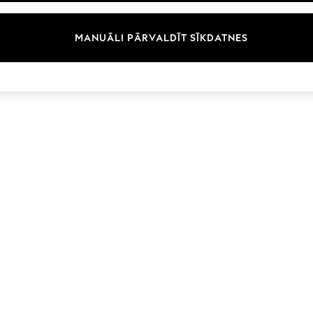
Zīmoli
MANUĀLI PĀRVALDĪT SĪKDATNES
© 2026 Next Germany GmbH. Visas tiesības aizsargātas.