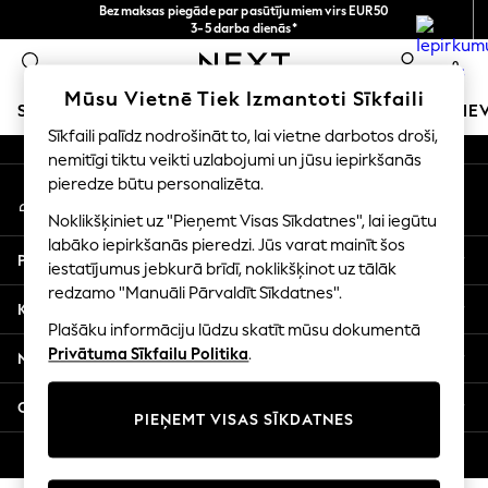
Bezmaksas piegāde par pasūtījumiem virs EUR50
An error occurred on client
3-5 darba dienās*
Tagad jūs varat
0
iepirkties latviešu valodā!
Mūsu sociālie tīkli
Mūsu Vietnē Tiek Izmantoti Sīkfaili
SKOLAS APĢĒRBS
MEITENES
ZĒNI
MAZULIS
SIE
Sīkfaili palīdz nodrošināt to, lai vietne darbotos droši,
nemitīgi tiktu veikti uzlabojumi un jūsu iepirkšanās
SCHOOLWEAR
pieredze būtu personalizēta.
Mans konts
All Boys Schoolwear
Pierakstieties savā kontā
Shoes
Noklikšķiniet uz "Pieņemt Visas Sīkdatnes", lai iegūtu
Trousers
labāko iepirkšanās pieredzi. Jūs varat mainīt šos
Palīdzība
Shorts
iestatījumus jebkurā brīdī, noklikšķinot uz tālāk
redzamo "Manuāli Pārvaldīt Sīkdatnes".
Shirts
Konfidencialitāte un juridiskā informācija
Polo Shirts
Plašāku informāciju lūdzu skatīt mūsu dokumentā
Sweatshirts & Jumpers
Privātuma Sīkfailu Politika
.
Nodaļas
Coats & Jackets
Underwear
Citi pakalpojumi
PIEŅEMT VISAS SĪKDATNES
Socks
Multipacks
© 2026 Next Germany GmbH. Visas tiesības aizsargātas.
All Boys Sport & Swimwear