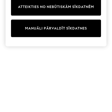
Trainers & Pumps
ATTEIKTIES NO NEBŪTISKĀM SĪKDATNĒM
Swimwear
Tops
Shorts
Joggers
MANUĀLI PĀRVALDĪT SĪKDATNES
adidas
Nike
All Girls Schoolwear
Shoes
Dresses
Trousers
Skirts
Shirts
Polo Shirts
Sweatshirts
Cardigans
Coats & Jackets
Underwear
Socks & Tights