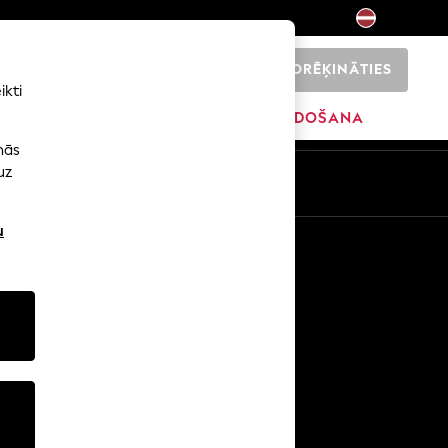
NORĒĶINĀTIES
0
ikti
SĀKUMS
ZĪMOLI
IZPĀRDOŠANA
nās
uz
u
Citi pakalpojumi
Mediji un prese
Uzņēmums
NEXT karjeras