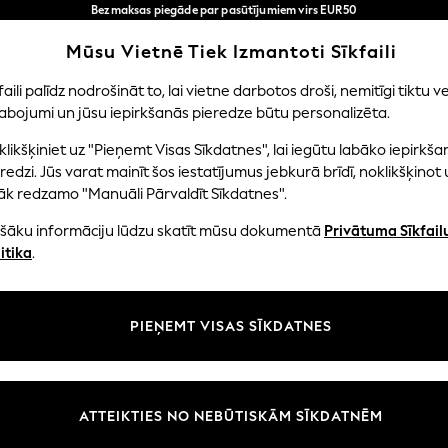
Bezmaksas piegāde par pasūtījumiem virs EUR50
3-5 darba dienās*
Tagad jūs varat
Mūsu Vietnē Tiek Izmantoti Sīkfaili
iepirkties latviešu valodā!
Mūsu sociālie tīkli
faili palīdz nodrošināt to, lai vietne darbotos droši, nemitīgi tiktu ve
abojumi un jūsu iepirkšanās pieredze būtu personalizēta.
NI
MAZULIS
SIEVIETES
VĪRIEŠI
likšķiniet uz "Pieņemt Visas Sīkdatnes", lai iegūtu labāko iepirkša
redzi. Jūs varat mainīt šos iestatījumus jebkurā brīdī, noklikšķinot 
āk redzamo "Manuāli Pārvaldīt Sīkdatnes".
ašāku informāciju lūdzu skatīt mūsu dokumentā
Privātuma Sīkfail
litāte un juridiskā informācija
Nodaļas
itika
.
tātes un sīkfailu politika
Sieviešu
n nosacījumi
Vīriešiem
PIEŅEMT VISAS SĪKDATNES
aldīt sīkfailus
Zēni
uksmju un vērtējumu politika
Meitenes
Sākums
ATTEIKTIES NO NEBŪTISKĀM SĪKDATNĒM
Bērnu