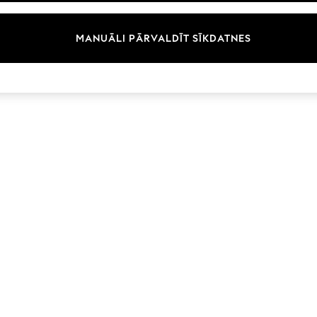
Zīmoli
MANUĀLI PĀRVALDĪT SĪKDATNES
© 2026 Next Germany GmbH. Visas tiesības aizsargātas.