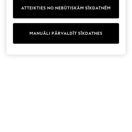
Trainers & Pumps
ATTEIKTIES NO NEBŪTISKĀM SĪKDATNĒM
Swimwear
Tops
Shorts
Joggers
MANUĀLI PĀRVALDĪT SĪKDATNES
adidas
Nike
All Girls Schoolwear
Shoes
Dresses
Trousers
Skirts
Shirts
Polo Shirts
Sweatshirts
Cardigans
Coats & Jackets
Underwear
Socks & Tights