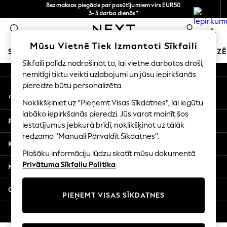
Bezmaksas piegāde par pasūtījumiem virs EUR50
An error occurred on client
3-5 darba dienās*
Tagad jūs varat
0
iepirkties latviešu valodā!
Mūsu sociālie tīkli
Mūsu Vietnē Tiek Izmantoti Sīkfaili
SKOLAS APĢĒRBS
SVĒTKU VEIKALS
MEITENES
ZĒ
Sīkfaili palīdz nodrošināt to, lai vietne darbotos droši,
nemitīgi tiktu veikti uzlabojumi un jūsu iepirkšanās
SCHOOLWEAR
pieredze būtu personalizēta.
Mans konts
All Boys Schoolwear
Pierakstieties savā kontā
Shoes
Noklikšķiniet uz "Pieņemt Visas Sīkdatnes", lai iegūtu
Trousers
labāko iepirkšanās pieredzi. Jūs varat mainīt šos
Palīdzība
Shorts
iestatījumus jebkurā brīdī, noklikšķinot uz tālāk
redzamo "Manuāli Pārvaldīt Sīkdatnes".
Shirts
Konfidencialitāte un juridiskā informācija
Polo Shirts
Plašāku informāciju lūdzu skatīt mūsu dokumentā
Sweatshirts & Jumpers
Privātuma Sīkfailu Politika
.
Nodaļas
Coats & Jackets
Underwear
Citi pakalpojumi
PIEŅEMT VISAS SĪKDATNES
Socks
Multipacks
© 2026 Next Germany GmbH. Visas tiesības aizsargātas.
All Boys Sport & Swimwear