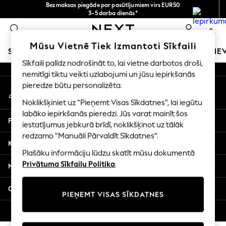
Bezmaksas piegāde par pasūtījumiem virs EUR50
An error occurred on client
3-5 darba dienās*
Tagad jūs varat
0
iepirkties latviešu valodā!
Mūsu sociālie tīkli
Mūsu Vietnē Tiek Izmantoti Sīkfaili
SKOLAS APĢĒRBS
MEITENES
ZĒNI
MAZULIS
SIE
Sīkfaili palīdz nodrošināt to, lai vietne darbotos droši,
nemitīgi tiktu veikti uzlabojumi un jūsu iepirkšanās
SCHOOLWEAR
pieredze būtu personalizēta.
Mans konts
All Boys Schoolwear
Pierakstieties savā kontā
Shoes
Noklikšķiniet uz "Pieņemt Visas Sīkdatnes", lai iegūtu
Trousers
labāko iepirkšanās pieredzi. Jūs varat mainīt šos
Palīdzība
Shorts
iestatījumus jebkurā brīdī, noklikšķinot uz tālāk
redzamo "Manuāli Pārvaldīt Sīkdatnes".
Shirts
Konfidencialitāte un juridiskā informācija
Polo Shirts
Plašāku informāciju lūdzu skatīt mūsu dokumentā
Sweatshirts & Jumpers
Privātuma Sīkfailu Politika
.
Nodaļas
Coats & Jackets
Underwear
Citi pakalpojumi
PIEŅEMT VISAS SĪKDATNES
Socks
Multipacks
© 2026 Next Germany GmbH. Visas tiesības aizsargātas.
All Boys Sport & Swimwear