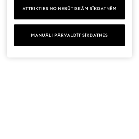
Trainers & Pumps
ATTEIKTIES NO NEBŪTISKĀM SĪKDATNĒM
Swimwear
Tops
Shorts
Joggers
MANUĀLI PĀRVALDĪT SĪKDATNES
adidas
Nike
All Girls Schoolwear
Shoes
Dresses
Trousers
Skirts
Shirts
Polo Shirts
Sweatshirts
Cardigans
Coats & Jackets
Underwear
Socks & Tights