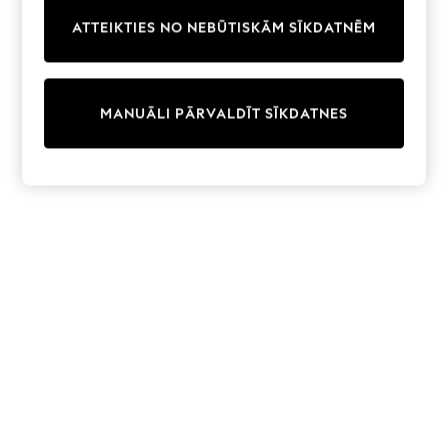
Trainers & Pumps
ATTEIKTIES NO NEBŪTISKĀM SĪKDATNĒM
Swimwear
Tops
Shorts
Joggers
MANUĀLI PĀRVALDĪT SĪKDATNES
adidas
Nike
All Girls Schoolwear
Shoes
Dresses
Trousers
Skirts
Shirts
Polo Shirts
Sweatshirts
Cardigans
Coats & Jackets
Underwear
Socks & Tights