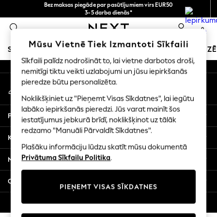
Bezmaksas piegāde par pasūtījumiem virs EUR50
An error occurred on client
3-5 darba dienās*
Tagad jūs varat
0
iepirkties latviešu valodā!
Mūsu sociālie tīkli
Mūsu Vietnē Tiek Izmantoti Sīkfaili
SKOLAS APĢĒRBS
SVĒTKU VEIKALS
MEITENES
ZĒ
Sīkfaili palīdz nodrošināt to, lai vietne darbotos droši,
nemitīgi tiktu veikti uzlabojumi un jūsu iepirkšanās
SCHOOLWEAR
pieredze būtu personalizēta.
Mans konts
All Boys Schoolwear
Pierakstieties savā kontā
Shoes
Noklikšķiniet uz "Pieņemt Visas Sīkdatnes", lai iegūtu
Trousers
labāko iepirkšanās pieredzi. Jūs varat mainīt šos
Palīdzība
Shorts
iestatījumus jebkurā brīdī, noklikšķinot uz tālāk
redzamo "Manuāli Pārvaldīt Sīkdatnes".
Shirts
Konfidencialitāte un juridiskā informācija
Polo Shirts
Plašāku informāciju lūdzu skatīt mūsu dokumentā
Sweatshirts & Jumpers
Privātuma Sīkfailu Politika
.
Nodaļas
Coats & Jackets
Underwear
Citi pakalpojumi
PIEŅEMT VISAS SĪKDATNES
Socks
Multipacks
© 2026 Next Germany GmbH. Visas tiesības aizsargātas.
All Boys Sport & Swimwear