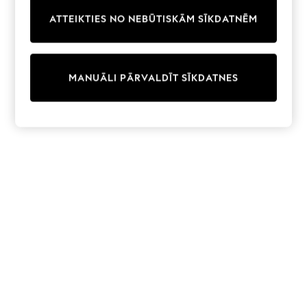
Trainers & Pumps
ATTEIKTIES NO NEBŪTISKĀM SĪKDATNĒM
Swimwear
Tops
Shorts
Joggers
MANUĀLI PĀRVALDĪT SĪKDATNES
adidas
Nike
All Girls Schoolwear
Shoes
Dresses
Trousers
Skirts
Shirts
Polo Shirts
Sweatshirts
Cardigans
Coats & Jackets
Underwear
Socks & Tights