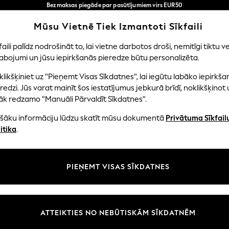
Bezmaksas piegāde par pasūtījumiem virs EUR50
3-5 darba dienās*
Tagad jūs varat
Mūsu Vietnē Tiek Izmantoti Sīkfaili
iepirkties latviešu valodā!
Mūsu sociālie tīkli
faili palīdz nodrošināt to, lai vietne darbotos droši, nemitīgi tiktu ve
abojumi un jūsu iepirkšanās pieredze būtu personalizēta.
NI
MAZULIS
SIEVIETES
VĪRIEŠI
likšķiniet uz "Pieņemt Visas Sīkdatnes", lai iegūtu labāko iepirkša
redzi. Jūs varat mainīt šos iestatījumus jebkurā brīdī, noklikšķinot 
āk redzamo "Manuāli Pārvaldīt Sīkdatnes".
ašāku informāciju lūdzu skatīt mūsu dokumentā
Privātuma Sīkfail
litāte un juridiskā informācija
Nodaļas
itika
.
tātes un sīkfailu politika
Sieviešu
n nosacījumi
Vīriešiem
PIEŅEMT VISAS SĪKDATNES
aldīt sīkfailus
Zēni
uksmju un vērtējumu politika
Meitenes
Sākums
ATTEIKTIES NO NEBŪTISKĀM SĪKDATNĒM
Bērnu