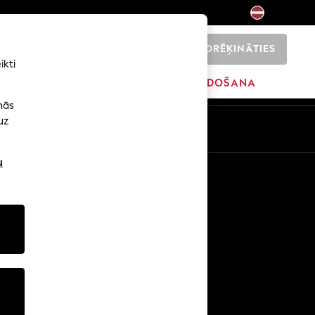
NORĒĶINĀTIES
0
ikti
SĀKUMS
ZĪMOLI
IZPĀRDOŠANA
nās
uz
u
Citi pakalpojumi
Mediji un prese
Uzņēmums
NEXT karjeras