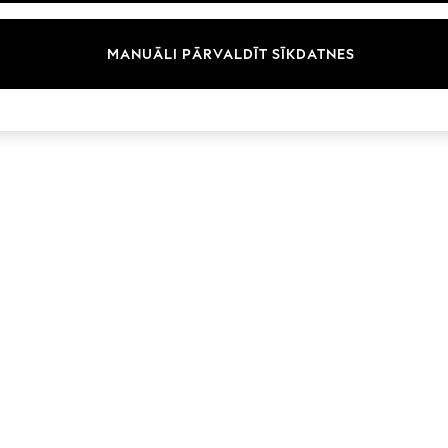
Zīmoli
MANUĀLI PĀRVALDĪT SĪKDATNES
© 2026 Next Germany GmbH. Visas tiesības aizsargātas.