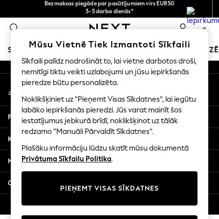
Bezmaksas piegāde par pasūtījumiem virs EUR50
norēķināšanās ar Maksājums caur banku
3-5 darba dienās*
An error occurred on client
Tagad jūs varat
iepirkties latviešu valodā!
0
Mūsu sociālie tīkli
Mūsu Vietnē Tiek Izmantoti Sīkfaili
SKOLAS APĢĒRBS
SVĒTKU VEIKALS
MEITENES
ZĒ
Sīkfaili palīdz nodrošināt to, lai vietne darbotos droši,
nemitīgi tiktu veikti uzlabojumi un jūsu iepirkšanās
SCHOOLWEAR
pieredze būtu personalizēta.
Mans konts
All Boys Schoolwear
Pierakstieties savā kontā
Shoes
Noklikšķiniet uz "Pieņemt Visas Sīkdatnes", lai iegūtu
Trousers
labāko iepirkšanās pieredzi. Jūs varat mainīt šos
Palīdzība
Shorts
iestatījumus jebkurā brīdī, noklikšķinot uz tālāk
redzamo "Manuāli Pārvaldīt Sīkdatnes".
Shirts
Konfidencialitāte un juridiskā informācija
Polo Shirts
Plašāku informāciju lūdzu skatīt mūsu dokumentā
Sweatshirts & Jumpers
Privātuma Sīkfailu Politika
.
Nodaļas
Coats & Jackets
Underwear
Citi pakalpojumi
PIEŅEMT VISAS SĪKDATNES
Socks
Multipacks
© 2026 Next Germany GmbH. Visas tiesības aizsargātas.
All Boys Sport & Swimwear