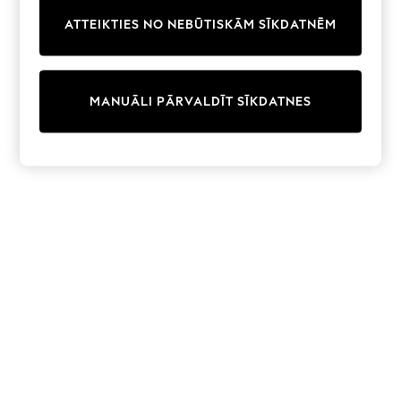
Trainers & Pumps
ATTEIKTIES NO NEBŪTISKĀM SĪKDATNĒM
Swimwear
Tops
Shorts
Joggers
MANUĀLI PĀRVALDĪT SĪKDATNES
adidas
Nike
All Girls Schoolwear
Shoes
Dresses
Trousers
Skirts
Shirts
Polo Shirts
Sweatshirts
Cardigans
Coats & Jackets
Underwear
Socks & Tights