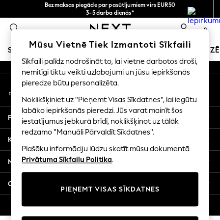
Bezmaksas piegāde par pasūtījumiem virs EUR50
An error occurred on client
3-5 darba dienās*
Tagad jūs varat
0
iepirkties latviešu valodā!
Mūsu sociālie tīkli
Mūsu Vietnē Tiek Izmantoti Sīkfaili
SKOLAS APĢĒRBS
SVĒTKU VEIKALS
MEITENES
ZĒ
Sīkfaili palīdz nodrošināt to, lai vietne darbotos droši,
nemitīgi tiktu veikti uzlabojumi un jūsu iepirkšanās
SCHOOLWEAR
pieredze būtu personalizēta.
Mans konts
All Boys Schoolwear
Pierakstieties savā kontā
Shoes
Noklikšķiniet uz "Pieņemt Visas Sīkdatnes", lai iegūtu
Trousers
labāko iepirkšanās pieredzi. Jūs varat mainīt šos
Palīdzība
Shorts
iestatījumus jebkurā brīdī, noklikšķinot uz tālāk
redzamo "Manuāli Pārvaldīt Sīkdatnes".
Shirts
Konfidencialitāte un juridiskā informācija
Polo Shirts
Plašāku informāciju lūdzu skatīt mūsu dokumentā
Sweatshirts & Jumpers
Privātuma Sīkfailu Politika
.
Nodaļas
Coats & Jackets
Underwear
Citi pakalpojumi
PIEŅEMT VISAS SĪKDATNES
Socks
Multipacks
© 2026 Next Germany GmbH. Visas tiesības aizsargātas.
All Boys Sport & Swimwear