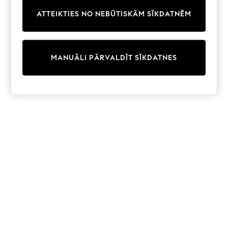
Trainers & Pumps
ATTEIKTIES NO NEBŪTISKĀM SĪKDATNĒM
Swimwear
Tops
Shorts
Joggers
MANUĀLI PĀRVALDĪT SĪKDATNES
adidas
Nike
All Girls Schoolwear
Shoes
Dresses
Trousers
Skirts
Shirts
Polo Shirts
Sweatshirts
Cardigans
Coats & Jackets
Underwear
Socks & Tights