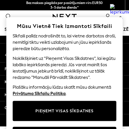
Bezmaksas piegāde par pasūtījumiem virs EUR50
An error occurred on client
3-5 darba dienās*
Tagad jūs varat
0
iepirkties latviešu valodā!
Mūsu sociālie tīkli
Mūsu Vietnē Tiek Izmantoti Sīkfaili
SKOLAS APĢĒRBS
SVĒTKU VEIKALS
MEITENES
ZĒ
Sīkfaili palīdz nodrošināt to, lai vietne darbotos droši,
nemitīgi tiktu veikti uzlabojumi un jūsu iepirkšanās
SCHOOLWEAR
pieredze būtu personalizēta.
Mans konts
All Boys Schoolwear
Pierakstieties savā kontā
Shoes
Noklikšķiniet uz "Pieņemt Visas Sīkdatnes", lai iegūtu
Trousers
labāko iepirkšanās pieredzi. Jūs varat mainīt šos
Palīdzība
Shorts
iestatījumus jebkurā brīdī, noklikšķinot uz tālāk
redzamo "Manuāli Pārvaldīt Sīkdatnes".
Shirts
Konfidencialitāte un juridiskā informācija
Polo Shirts
Plašāku informāciju lūdzu skatīt mūsu dokumentā
Sweatshirts & Jumpers
Privātuma Sīkfailu Politika
.
Nodaļas
Coats & Jackets
Underwear
Citi pakalpojumi
PIEŅEMT VISAS SĪKDATNES
Socks
Multipacks
© 2026 Next Germany GmbH. Visas tiesības aizsargātas.
All Boys Sport & Swimwear