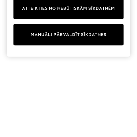
Trainers & Pumps
ATTEIKTIES NO NEBŪTISKĀM SĪKDATNĒM
Swimwear
Tops
Shorts
Joggers
MANUĀLI PĀRVALDĪT SĪKDATNES
adidas
Nike
All Girls Schoolwear
Shoes
Dresses
Trousers
Skirts
Shirts
Polo Shirts
Sweatshirts
Cardigans
Coats & Jackets
Underwear
Socks & Tights