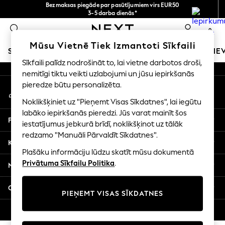
Bezmaksas piegāde par pasūtījumiem virs EUR50
An error occurred on client
3-5 darba dienās*
Tagad jūs varat
0
iepirkties latviešu valodā!
Mūsu sociālie tīkli
Mūsu Vietnē Tiek Izmantoti Sīkfaili
SKOLAS APĢĒRBS
MEITENES
ZĒNI
MAZULIS
SIE
Sīkfaili palīdz nodrošināt to, lai vietne darbotos droši,
nemitīgi tiktu veikti uzlabojumi un jūsu iepirkšanās
SCHOOLWEAR
pieredze būtu personalizēta.
Mans konts
All Boys Schoolwear
Pierakstieties savā kontā
Shoes
Noklikšķiniet uz "Pieņemt Visas Sīkdatnes", lai iegūtu
Trousers
labāko iepirkšanās pieredzi. Jūs varat mainīt šos
Palīdzība
Shorts
iestatījumus jebkurā brīdī, noklikšķinot uz tālāk
redzamo "Manuāli Pārvaldīt Sīkdatnes".
Shirts
Konfidencialitāte un juridiskā informācija
Polo Shirts
Plašāku informāciju lūdzu skatīt mūsu dokumentā
Sweatshirts & Jumpers
Privātuma Sīkfailu Politika
.
Nodaļas
Coats & Jackets
Underwear
Citi pakalpojumi
PIEŅEMT VISAS SĪKDATNES
Socks
Multipacks
© 2026 Next Germany GmbH. Visas tiesības aizsargātas.
All Boys Sport & Swimwear