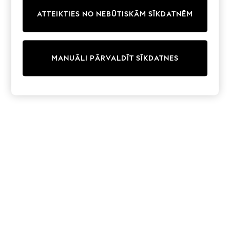
Trainers & Pumps
ATTEIKTIES NO NEBŪTISKĀM SĪKDATNĒM
Swimwear
Tops
Shorts
Joggers
MANUĀLI PĀRVALDĪT SĪKDATNES
adidas
Nike
All Girls Schoolwear
Shoes
Dresses
Trousers
Skirts
Shirts
Polo Shirts
Sweatshirts
Cardigans
Coats & Jackets
Underwear
Socks & Tights