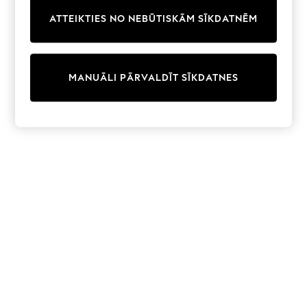
Trainers & Pumps
ATTEIKTIES NO NEBŪTISKĀM SĪKDATNĒM
Swimwear
Tops
Shorts
Joggers
MANUĀLI PĀRVALDĪT SĪKDATNES
adidas
Nike
All Girls Schoolwear
Shoes
Dresses
Trousers
Skirts
Shirts
Polo Shirts
Sweatshirts
Cardigans
Coats & Jackets
Underwear
Socks & Tights