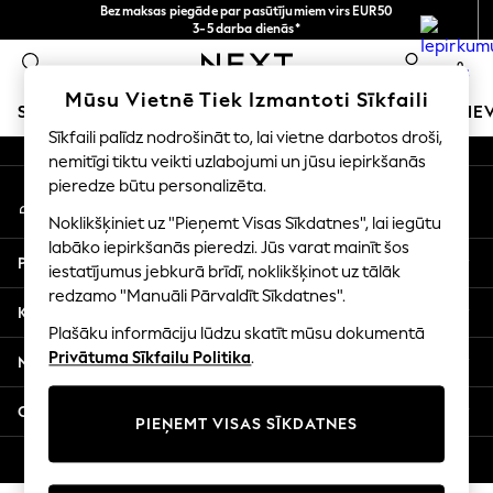
Bezmaksas piegāde par pasūtījumiem virs EUR50
An error occurred on client
3-5 darba dienās*
Tagad jūs varat
0
iepirkties latviešu valodā!
Mūsu sociālie tīkli
Mūsu Vietnē Tiek Izmantoti Sīkfaili
SKOLAS APĢĒRBS
MEITENES
ZĒNI
MAZULIS
SIE
Sīkfaili palīdz nodrošināt to, lai vietne darbotos droši,
nemitīgi tiktu veikti uzlabojumi un jūsu iepirkšanās
SCHOOLWEAR
pieredze būtu personalizēta.
Mans konts
All Boys Schoolwear
Pierakstieties savā kontā
Shoes
Noklikšķiniet uz "Pieņemt Visas Sīkdatnes", lai iegūtu
Trousers
labāko iepirkšanās pieredzi. Jūs varat mainīt šos
Palīdzība
Shorts
iestatījumus jebkurā brīdī, noklikšķinot uz tālāk
redzamo "Manuāli Pārvaldīt Sīkdatnes".
Shirts
Konfidencialitāte un juridiskā informācija
Polo Shirts
Plašāku informāciju lūdzu skatīt mūsu dokumentā
Sweatshirts & Jumpers
Privātuma Sīkfailu Politika
.
Nodaļas
Coats & Jackets
Underwear
Citi pakalpojumi
PIEŅEMT VISAS SĪKDATNES
Socks
Multipacks
© 2026 Next Germany GmbH. Visas tiesības aizsargātas.
All Boys Sport & Swimwear