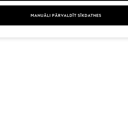
Zīmoli
MANUĀLI PĀRVALDĪT SĪKDATNES
© 2026 Next Germany GmbH. Visas tiesības aizsargātas.