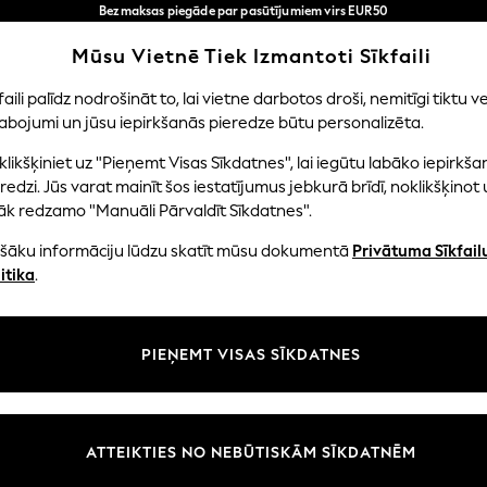
Bezmaksas piegāde par pasūtījumiem virs EUR50
3-5 darba dienās*
Tagad jūs varat
Mūsu Vietnē Tiek Izmantoti Sīkfaili
iepirkties latviešu valodā!
Mūsu sociālie tīkli
faili palīdz nodrošināt to, lai vietne darbotos droši, nemitīgi tiktu ve
abojumi un jūsu iepirkšanās pieredze būtu personalizēta.
NI
MAZULIS
SIEVIETES
VĪRIEŠI
likšķiniet uz "Pieņemt Visas Sīkdatnes", lai iegūtu labāko iepirkša
redzi. Jūs varat mainīt šos iestatījumus jebkurā brīdī, noklikšķinot 
āk redzamo "Manuāli Pārvaldīt Sīkdatnes".
ašāku informāciju lūdzu skatīt mūsu dokumentā
Privātuma Sīkfail
litāte un juridiskā informācija
Nodaļas
itika
.
tātes un sīkfailu politika
Sieviešu
n nosacījumi
Vīriešiem
PIEŅEMT VISAS SĪKDATNES
aldīt sīkfailus
Zēni
uksmju un vērtējumu politika
Meitenes
Sākums
ATTEIKTIES NO NEBŪTISKĀM SĪKDATNĒM
Bērnu