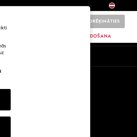
NORĒĶINĀTIES
0
ikti
SĀKUMS
ZĪMOLI
IZPĀRDOŠANA
nās
uz
u
Citi pakalpojumi
Mediji un prese
Uzņēmums
NEXT karjeras