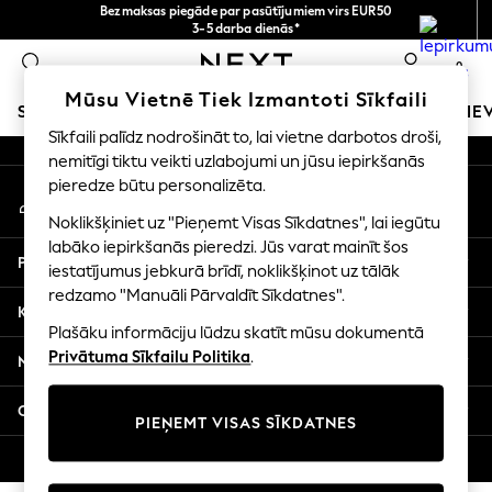
Bezmaksas piegāde par pasūtījumiem virs EUR50
An error occurred on client
3-5 darba dienās*
Tagad jūs varat
0
iepirkties latviešu valodā!
Mūsu sociālie tīkli
Mūsu Vietnē Tiek Izmantoti Sīkfaili
SKOLAS APĢĒRBS
MEITENES
ZĒNI
MAZULIS
SIE
Sīkfaili palīdz nodrošināt to, lai vietne darbotos droši,
nemitīgi tiktu veikti uzlabojumi un jūsu iepirkšanās
SCHOOLWEAR
pieredze būtu personalizēta.
Mans konts
All Boys Schoolwear
Pierakstieties savā kontā
Shoes
Noklikšķiniet uz "Pieņemt Visas Sīkdatnes", lai iegūtu
Trousers
labāko iepirkšanās pieredzi. Jūs varat mainīt šos
Palīdzība
Shorts
iestatījumus jebkurā brīdī, noklikšķinot uz tālāk
redzamo "Manuāli Pārvaldīt Sīkdatnes".
Shirts
Konfidencialitāte un juridiskā informācija
Polo Shirts
Plašāku informāciju lūdzu skatīt mūsu dokumentā
Sweatshirts & Jumpers
Privātuma Sīkfailu Politika
.
Nodaļas
Coats & Jackets
Underwear
Citi pakalpojumi
PIEŅEMT VISAS SĪKDATNES
Socks
Multipacks
© 2026 Next Germany GmbH. Visas tiesības aizsargātas.
All Boys Sport & Swimwear