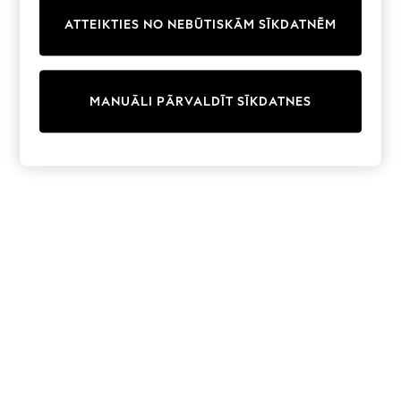
Trainers & Pumps
ATTEIKTIES NO NEBŪTISKĀM SĪKDATNĒM
Swimwear
Tops
Shorts
Joggers
MANUĀLI PĀRVALDĪT SĪKDATNES
adidas
Nike
All Girls Schoolwear
Shoes
Dresses
Trousers
Skirts
Shirts
Polo Shirts
Sweatshirts
Cardigans
Coats & Jackets
Underwear
Socks & Tights