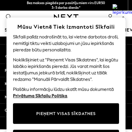
Bezmaksas piegāde par pasūtījumiem virs EUR50
An error occurred on client
3-5 darba dienās*
Tagad jūs varat
0
iepirkties latviešu valodā!
Mūsu sociālie tīkli
Mūsu Vietnē Tiek Izmantoti Sīkfaili
SKOLAS APĢĒRBS
MEITENES
ZĒNI
MAZULIS
SIE
Sīkfaili palīdz nodrošināt to, lai vietne darbotos droši,
nemitīgi tiktu veikti uzlabojumi un jūsu iepirkšanās
SCHOOLWEAR
pieredze būtu personalizēta.
Mans konts
All Boys Schoolwear
Pierakstieties savā kontā
Shoes
Noklikšķiniet uz "Pieņemt Visas Sīkdatnes", lai iegūtu
Trousers
labāko iepirkšanās pieredzi. Jūs varat mainīt šos
Palīdzība
Shorts
iestatījumus jebkurā brīdī, noklikšķinot uz tālāk
redzamo "Manuāli Pārvaldīt Sīkdatnes".
Shirts
Konfidencialitāte un juridiskā informācija
Polo Shirts
Plašāku informāciju lūdzu skatīt mūsu dokumentā
Sweatshirts & Jumpers
Privātuma Sīkfailu Politika
.
Nodaļas
Coats & Jackets
Underwear
Citi pakalpojumi
PIEŅEMT VISAS SĪKDATNES
Socks
Multipacks
© 2026 Next Germany GmbH. Visas tiesības aizsargātas.
All Boys Sport & Swimwear