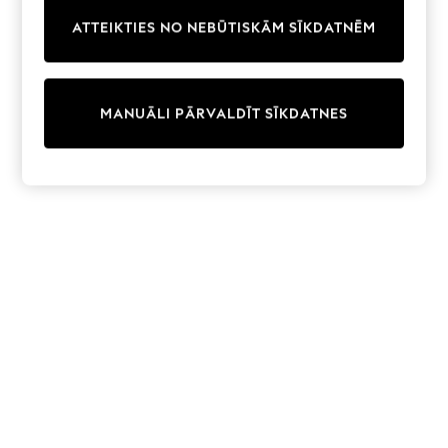
Trainers & Pumps
ATTEIKTIES NO NEBŪTISKĀM SĪKDATNĒM
Swimwear
Tops
Shorts
Joggers
MANUĀLI PĀRVALDĪT SĪKDATNES
adidas
Nike
All Girls Schoolwear
Shoes
Dresses
Trousers
Skirts
Shirts
Polo Shirts
Sweatshirts
Cardigans
Coats & Jackets
Underwear
Socks & Tights