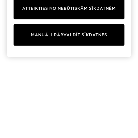
Trainers & Pumps
ATTEIKTIES NO NEBŪTISKĀM SĪKDATNĒM
Swimwear
Tops
Shorts
Joggers
MANUĀLI PĀRVALDĪT SĪKDATNES
adidas
Nike
All Girls Schoolwear
Shoes
Dresses
Trousers
Skirts
Shirts
Polo Shirts
Sweatshirts
Cardigans
Coats & Jackets
Underwear
Socks & Tights