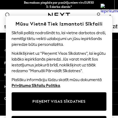
Bezmaksas piegāde par pasūtījumiem virs EUR50
An error occurred on client
3-5 darba dienās*
Tagad jūs varat
0
iepirkties latviešu valodā!
Mūsu sociālie tīkli
Mūsu Vietnē Tiek Izmantoti Sīkfaili
SKOLAS APĢĒRBS
SVĒTKU VEIKALS
MEITENES
ZĒ
Sīkfaili palīdz nodrošināt to, lai vietne darbotos droši,
nemitīgi tiktu veikti uzlabojumi un jūsu iepirkšanās
SCHOOLWEAR
pieredze būtu personalizēta.
Mans konts
All Boys Schoolwear
Pierakstieties savā kontā
Shoes
Noklikšķiniet uz "Pieņemt Visas Sīkdatnes", lai iegūtu
Trousers
labāko iepirkšanās pieredzi. Jūs varat mainīt šos
Palīdzība
Shorts
iestatījumus jebkurā brīdī, noklikšķinot uz tālāk
redzamo "Manuāli Pārvaldīt Sīkdatnes".
Shirts
Konfidencialitāte un juridiskā informācija
Polo Shirts
Plašāku informāciju lūdzu skatīt mūsu dokumentā
Sweatshirts & Jumpers
Privātuma Sīkfailu Politika
.
Nodaļas
Coats & Jackets
Underwear
Citi pakalpojumi
PIEŅEMT VISAS SĪKDATNES
Socks
Multipacks
© 2026 Next Germany GmbH. Visas tiesības aizsargātas.
All Boys Sport & Swimwear