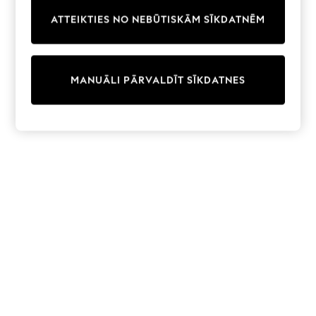
Trainers & Pumps
ATTEIKTIES NO NEBŪTISKĀM SĪKDATNĒM
Swimwear
Tops
Shorts
Joggers
MANUĀLI PĀRVALDĪT SĪKDATNES
adidas
Nike
All Girls Schoolwear
Shoes
Dresses
Trousers
Skirts
Shirts
Polo Shirts
Sweatshirts
Cardigans
Coats & Jackets
Underwear
Socks & Tights