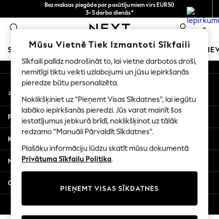
Bezmaksas piegāde par pasūtījumiem virs EUR50
An error occurred on client
3-5 darba dienās*
Tagad jūs varat
0
iepirkties latviešu valodā!
Mūsu sociālie tīkli
Mūsu Vietnē Tiek Izmantoti Sīkfaili
SKOLAS APĢĒRBS
MEITENES
ZĒNI
MAZULIS
SIE
Sīkfaili palīdz nodrošināt to, lai vietne darbotos droši,
nemitīgi tiktu veikti uzlabojumi un jūsu iepirkšanās
SCHOOLWEAR
pieredze būtu personalizēta.
Mans konts
All Boys Schoolwear
Pierakstieties savā kontā
Shoes
Noklikšķiniet uz "Pieņemt Visas Sīkdatnes", lai iegūtu
Trousers
labāko iepirkšanās pieredzi. Jūs varat mainīt šos
Palīdzība
Shorts
iestatījumus jebkurā brīdī, noklikšķinot uz tālāk
redzamo "Manuāli Pārvaldīt Sīkdatnes".
Shirts
Konfidencialitāte un juridiskā informācija
Polo Shirts
Plašāku informāciju lūdzu skatīt mūsu dokumentā
Sweatshirts & Jumpers
Privātuma Sīkfailu Politika
.
Nodaļas
Coats & Jackets
Underwear
Citi pakalpojumi
PIEŅEMT VISAS SĪKDATNES
Socks
Multipacks
© 2026 Next Germany GmbH. Visas tiesības aizsargātas.
All Boys Sport & Swimwear