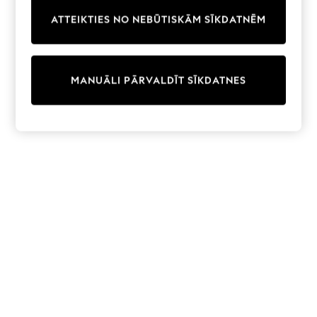
Trainers & Pumps
ATTEIKTIES NO NEBŪTISKĀM SĪKDATNĒM
Swimwear
Tops
Shorts
Joggers
MANUĀLI PĀRVALDĪT SĪKDATNES
adidas
Nike
All Girls Schoolwear
Shoes
Dresses
Trousers
Skirts
Shirts
Polo Shirts
Sweatshirts
Cardigans
Coats & Jackets
Underwear
Socks & Tights