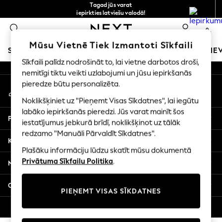
Tagad jūs varat
An error occurred on client
iepirkties latviešu valodā!
Ātrāk un drošāk,
0
norēķināšanās ar Maksājums caur banku
Mūsu sociālie tīkli
Mūsu Vietnē Tiek Izmantoti Sīkfaili
SKOLAS APĢĒRBS
MEITENES
ZĒNI
MAZULIS
SIE
Sīkfaili palīdz nodrošināt to, lai vietne darbotos droši,
nemitīgi tiktu veikti uzlabojumi un jūsu iepirkšanās
SCHOOLWEAR
pieredze būtu personalizēta.
Mans konts
All Boys Schoolwear
Pierakstieties savā kontā
Shoes
Noklikšķiniet uz "Pieņemt Visas Sīkdatnes", lai iegūtu
Trousers
labāko iepirkšanās pieredzi. Jūs varat mainīt šos
Palīdzība
Shorts
iestatījumus jebkurā brīdī, noklikšķinot uz tālāk
redzamo "Manuāli Pārvaldīt Sīkdatnes".
Shirts
Konfidencialitāte un juridiskā informācija
Polo Shirts
Plašāku informāciju lūdzu skatīt mūsu dokumentā
Sweatshirts & Jumpers
Privātuma Sīkfailu Politika
.
Nodaļas
Coats & Jackets
Underwear
Citi pakalpojumi
PIEŅEMT VISAS SĪKDATNES
Socks
Multipacks
© 2026 Next Germany GmbH. Visas tiesības aizsargātas.
All Boys Sport & Swimwear