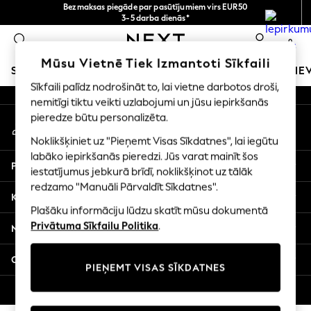
Bezmaksas piegāde par pasūtījumiem virs EUR50
An error occurred on client
3-5 darba dienās*
Tagad jūs varat
0
iepirkties latviešu valodā!
Mūsu sociālie tīkli
Mūsu Vietnē Tiek Izmantoti Sīkfaili
SKOLAS APĢĒRBS
MEITENES
ZĒNI
MAZULIS
SIE
Sīkfaili palīdz nodrošināt to, lai vietne darbotos droši,
nemitīgi tiktu veikti uzlabojumi un jūsu iepirkšanās
SCHOOLWEAR
pieredze būtu personalizēta.
Mans konts
All Boys Schoolwear
Pierakstieties savā kontā
Shoes
Noklikšķiniet uz "Pieņemt Visas Sīkdatnes", lai iegūtu
Trousers
labāko iepirkšanās pieredzi. Jūs varat mainīt šos
Palīdzība
Shorts
iestatījumus jebkurā brīdī, noklikšķinot uz tālāk
redzamo "Manuāli Pārvaldīt Sīkdatnes".
Shirts
Konfidencialitāte un juridiskā informācija
Polo Shirts
Plašāku informāciju lūdzu skatīt mūsu dokumentā
Sweatshirts & Jumpers
Privātuma Sīkfailu Politika
.
Nodaļas
Coats & Jackets
Underwear
Citi pakalpojumi
PIEŅEMT VISAS SĪKDATNES
Socks
Multipacks
© 2026 Next Germany GmbH. Visas tiesības aizsargātas.
All Boys Sport & Swimwear