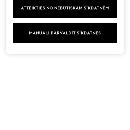
Trainers & Pumps
ATTEIKTIES NO NEBŪTISKĀM SĪKDATNĒM
Swimwear
Tops
Shorts
Joggers
MANUĀLI PĀRVALDĪT SĪKDATNES
adidas
Nike
All Girls Schoolwear
Shoes
Dresses
Trousers
Skirts
Shirts
Polo Shirts
Sweatshirts
Cardigans
Coats & Jackets
Underwear
Socks & Tights