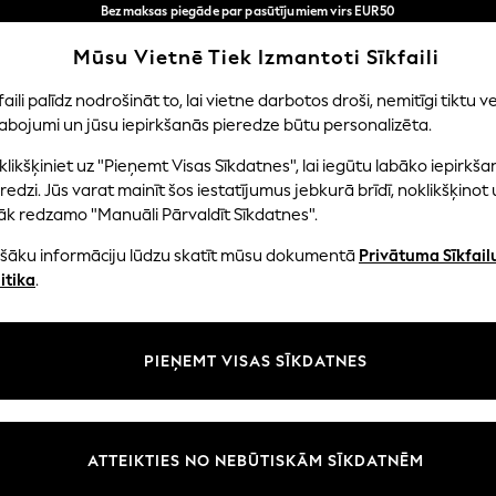
Bezmaksas piegāde par pasūtījumiem virs EUR50
3-5 darba dienās*
Tagad jūs varat
Mūsu Vietnē Tiek Izmantoti Sīkfaili
iepirkties latviešu valodā!
Mūsu sociālie tīkli
faili palīdz nodrošināt to, lai vietne darbotos droši, nemitīgi tiktu ve
abojumi un jūsu iepirkšanās pieredze būtu personalizēta.
NI
MAZULIS
SIEVIETES
VĪRIEŠI
likšķiniet uz "Pieņemt Visas Sīkdatnes", lai iegūtu labāko iepirkša
redzi. Jūs varat mainīt šos iestatījumus jebkurā brīdī, noklikšķinot 
āk redzamo "Manuāli Pārvaldīt Sīkdatnes".
ašāku informāciju lūdzu skatīt mūsu dokumentā
Privātuma Sīkfail
litāte un juridiskā informācija
Nodaļas
itika
.
tātes un sīkfailu politika
Sieviešu
n nosacījumi
Vīriešiem
PIEŅEMT VISAS SĪKDATNES
aldīt sīkfailus
Zēni
uksmju un vērtējumu politika
Meitenes
Sākums
ATTEIKTIES NO NEBŪTISKĀM SĪKDATNĒM
Bērnu