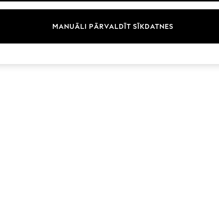
Zīmoli
MANUĀLI PĀRVALDĪT SĪKDATNES
© 2026 Next Germany GmbH. Visas tiesības aizsargātas.