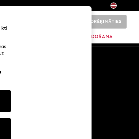
NORĒĶINĀTIES
0
ikti
SĀKUMS
ZĪMOLI
IZPĀRDOŠANA
nās
uz
u
Citi pakalpojumi
Mediji un prese
Uzņēmums
NEXT karjeras