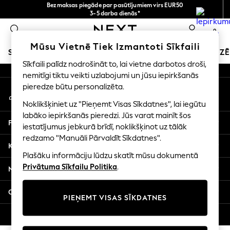
Bezmaksas piegāde par pasūtījumiem virs EUR50
An error occurred on client
3-5 darba dienās*
Tagad jūs varat
0
iepirkties latviešu valodā!
Mūsu sociālie tīkli
Mūsu Vietnē Tiek Izmantoti Sīkfaili
SKOLAS APĢĒRBS
SVĒTKU VEIKALS
MEITENES
ZĒ
Sīkfaili palīdz nodrošināt to, lai vietne darbotos droši,
nemitīgi tiktu veikti uzlabojumi un jūsu iepirkšanās
SCHOOLWEAR
pieredze būtu personalizēta.
Mans konts
All Boys Schoolwear
Pierakstieties savā kontā
Shoes
Noklikšķiniet uz "Pieņemt Visas Sīkdatnes", lai iegūtu
Trousers
labāko iepirkšanās pieredzi. Jūs varat mainīt šos
Palīdzība
Shorts
iestatījumus jebkurā brīdī, noklikšķinot uz tālāk
redzamo "Manuāli Pārvaldīt Sīkdatnes".
Shirts
Konfidencialitāte un juridiskā informācija
Polo Shirts
Plašāku informāciju lūdzu skatīt mūsu dokumentā
Sweatshirts & Jumpers
Privātuma Sīkfailu Politika
.
Nodaļas
Coats & Jackets
Underwear
Citi pakalpojumi
PIEŅEMT VISAS SĪKDATNES
Socks
Multipacks
© 2026 Next Germany GmbH. Visas tiesības aizsargātas.
All Boys Sport & Swimwear