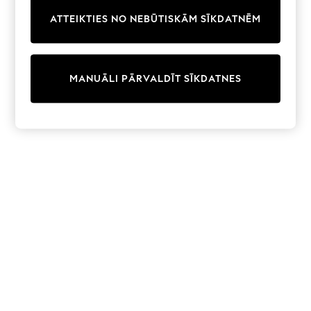
Trainers & Pumps
ATTEIKTIES NO NEBŪTISKĀM SĪKDATNĒM
Swimwear
Tops
Shorts
Joggers
MANUĀLI PĀRVALDĪT SĪKDATNES
adidas
Nike
All Girls Schoolwear
Shoes
Dresses
Trousers
Skirts
Shirts
Polo Shirts
Sweatshirts
Cardigans
Coats & Jackets
Underwear
Socks & Tights